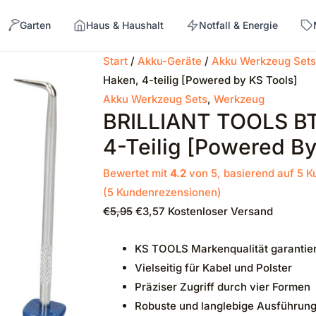
Garten
Haus & Haushalt
Notfall & Energie
Ursprünglicher
Aktueller
Start
/
Akku-Geräte
/
Akku Werkzeug Sets
Preis
Preis
Haken, 4-teilig [Powered by KS Tools]
→
war:
ist:
Akku Werkzeug Sets
,
Werkzeug
BRILLIANT TOOLS B
€5,95
€3,57.
4-Teilig [Powered By
Bewertet mit
4.2
von 5, basierend auf
5
Ku
(
5
Kundenrezensionen)
€
5,95
€
3,57
Kostenloser Versand
KS TOOLS Markenqualität garantier
Vielseitig für Kabel und Polster
Präziser Zugriff durch vier Formen
Robuste und langlebige Ausführun