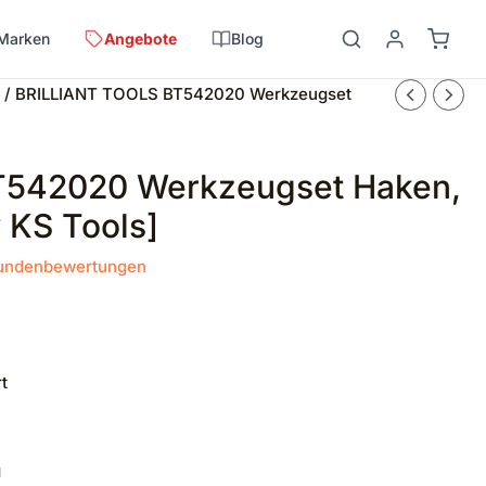
Marken
Angebote
Blog
/ BRILLIANT TOOLS BT542020 Werkzeugset
T542020 Werkzeugset Haken,
 KS Tools]
ndenbewertungen
t
g