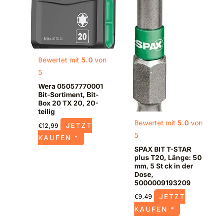
Bewertet mit
5.0
von
5
Wera 05057770001
Bit-Sortiment, Bit-
Box 20 TX 20, 20-
teilig
Bewertet mit
5.0
von
JETZT
€
12,99
5
KAUFEN *
SPAX BIT T-STAR
plus T20, Länge: 50
mm, 5 St ck in der
Dose,
5000009193209
JETZT
€
9,49
KAUFEN *