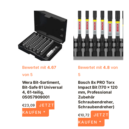
Bewertet mit
4.67
Bewertet mit
4.8
von
von 5
5
Wera Bit-Sortiment,
Bosch 8x PRO Torx
Bit-Safe 61 Universal
Impact Bit (170 x 120
4, 61-teilig,
mm, Professional
05057909001
Zubehör
Schraubendreher,
JETZT
€
23,09
Schraubendreher)
KAUFEN *
JETZT
€
10,72
KAUFEN *