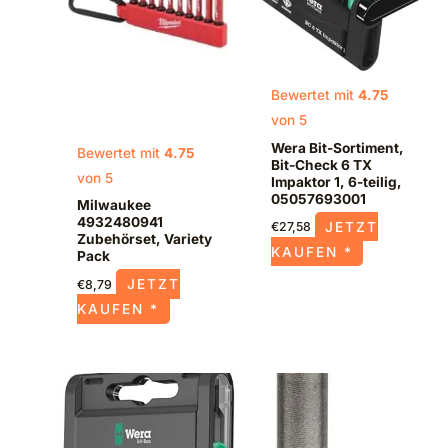
Bewertet mit
4.75
von 5
Wera Bit-Sortiment,
Bewertet mit
4.75
Bit-Check 6 TX
von 5
Impaktor 1, 6-teilig,
05057693001
Milwaukee
4932480941
JETZT
€
27,58
Zubehörset, Variety
KAUFEN *
Pack
JETZT
€
8,79
KAUFEN *