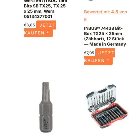
Wera 867/1 BDC Torx
Bits SB TX25, TX 25
x 25 mm, Wera
Bewertet mit
4.5
von
05134377001
5
JETZT
€
3,85
INBUS® 74438 Bit-
KAUFEN *
Box TX25 × 25mm
(Zähhart), 12 Stück
— Made in Germany
JETZT
€
7,95
KAUFEN *