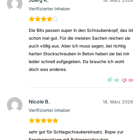
18. März 2026
Verifizierter Inhaber
Bewertet
Die Bits passen super in den Schraubenkopf, das ist
mit
4
von
schon mal gut. Für die meisten Sachen reichen sie
5
auch völlig aus. Aber ich muss sagen, bei richtig
harten Stockschrauben in Beton haben sie bei mir
leider schnell aufgegeben. Da brauche ich wohl
doch was anderes.
(0)
(0)
Nicole B.
18. März 2026
Verifizierter Inhaber
Bewertet mit
sehr gut für Schlagschraubereinsatz. Bspw zur
5
von 5
Fenstremontage mit Rahmenschrauben.