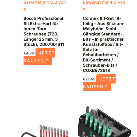
Bewertet mit
5.0
von
Bewertet mit
4.5
von
5
5
Bosch Professional
Connex Bit-Set 18-
Bit Extra-Hart für
teilig – Aus Silizium-
Innen-Torx-
Molybdän-Stahl –
Schrauben (T20,
Gängige Standard-
Länge: 25 mm, 3
Bits – In praktischer
Stück), 2607001611
Kunststoffbox / Bit-
Satz für
JETZT
€
4,79
Schaubarbeiten /
Bit-Sortiment /
KAUFEN *
Schrauber-Bits /
COXB973918
JETZT
€
21,45
KAUFEN *