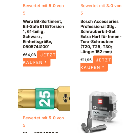
Bewertet mit
5.0
von
Bewertet mit
3.0
von
5
5
Wera Bit-Sortiment,
Bosch Accessories
Bit-Safe 61 BiTorsion
Professional 3tlg.
1, 61-teilig,
Schrauberbit-Set
Schwarz,
Extra Hart für Innen-
Einheitsgröße,
Torx-Schrauben
05057441001
(T20, T25, T30;
Länge: 152 mm)
JETZT
€
64,08
JETZT
€
11,96
KAUFEN *
KAUFEN *
Bewertet mit
5.0
von
5