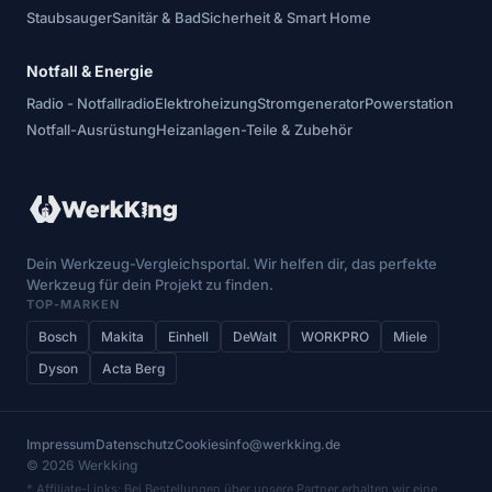
Staubsauger
Sanitär & Bad
Sicherheit & Smart Home
Notfall & Energie
Radio - Notfallradio
Elektroheizung
Stromgenerator
Powerstation
Notfall-Ausrüstung
Heizanlagen-Teile & Zubehör
Dein Werkzeug-Vergleichsportal. Wir helfen dir, das perfekte
Werkzeug für dein Projekt zu finden.
TOP-MARKEN
Bosch
Makita
Einhell
DeWalt
WORKPRO
Miele
Dyson
Acta Berg
Impressum
Datenschutz
Cookies
info@werkking.de
© 2026 Werkking
* Affiliate-Links: Bei Bestellungen über unsere Partner erhalten wir eine