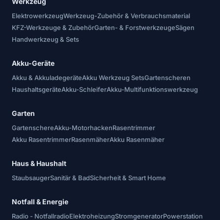
Werkzeug
Elektrowerkzeug
Werkzeug-Zubehör & Verbrauchsmaterial
KFZ-Werkzeuge & Zubehör
Garten- & Forstwerkzeuge
Sägen
Handwerkzeug & Sets
Akku-Geräte
Akku & Akkuladegeräte
Akku Werkzeug Sets
Gartenscheren
Haushaltsgeräte
Akku-Schleifer
Akku-Multifunktionswerkzeug
Garten
Gartenschere
Akku-Motorhacken
Rasentrimmer
Akku Rasentrimmer
Rasenmäher
Akku Rasenmäher
Haus & Haushalt
Staubsauger
Sanitär & Bad
Sicherheit & Smart Home
Notfall & Energie
Radio - Notfallradio
Elektroheizung
Stromgenerator
Powerstation