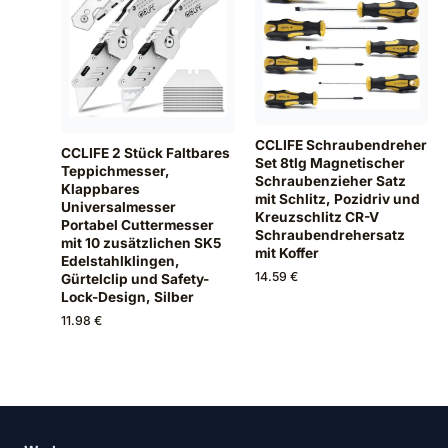
CCLIFE Schraubendreher
CCLIFE 2 Stück Faltbares
Set 8tlg Magnetischer
Teppichmesser,
Schraubenzieher Satz
Klappbares
mit Schlitz, Pozidriv und
Universalmesser
Kreuzschlitz CR-V
Portabel Cuttermesser
Schraubendrehersatz
mit 10 zusätzlichen SK5
mit Koffer
Edelstahlklingen,
14.59 €
Gürtelclip und Safety-
Lock-Design, Silber
11.98 €