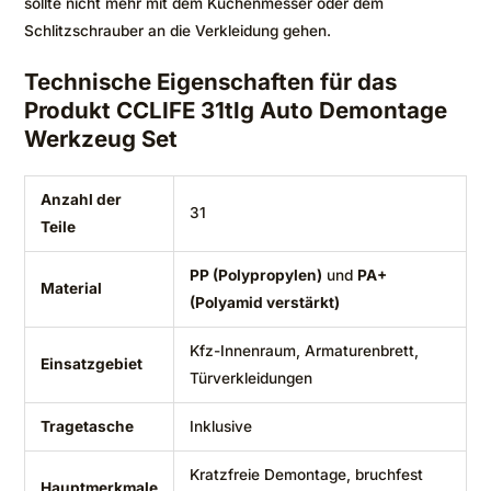
sollte nicht mehr mit dem Küchenmesser oder dem
Schlitzschrauber an die Verkleidung gehen.
Technische Eigenschaften für das
Produkt CCLIFE 31tlg Auto Demontage
Werkzeug Set
Anzahl der
31
Teile
PP (Polypropylen)
und
PA+
Material
(Polyamid verstärkt)
Kfz-Innenraum, Armaturenbrett,
Einsatzgebiet
Türverkleidungen
Tragetasche
Inklusive
Kratzfreie Demontage, bruchfest
Hauptmerkmale