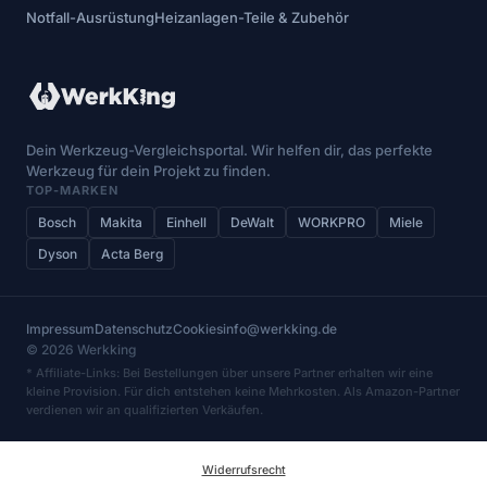
Notfall-Ausrüstung
Heizanlagen-Teile & Zubehör
Dein Werkzeug-Vergleichsportal. Wir helfen dir, das perfekte
Werkzeug für dein Projekt zu finden.
TOP-MARKEN
Bosch
Makita
Einhell
DeWalt
WORKPRO
Miele
Dyson
Acta Berg
Impressum
Datenschutz
Cookies
info@werkking.de
© 2026 Werkking
* Affiliate-Links: Bei Bestellungen über unsere Partner erhalten wir eine
kleine Provision. Für dich entstehen keine Mehrkosten. Als Amazon-Partner
verdienen wir an qualifizierten Verkäufen.
Widerrufsrecht