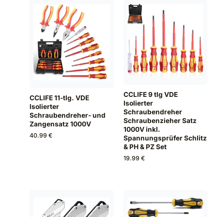
CCLIFE 9 tlg VDE
CCLIFE 11-tlg. VDE
Isolierter
Isolierter
Schraubendreher
Schraubendreher- und
Schraubenzieher Satz
Zangensatz 1000V
1000V inkl.
40.99 €
Spannungsprüfer Schlitz
& PH & PZ Set
19.99 €