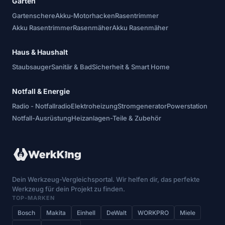
Garten
Gartenschere
Akku-Motorhacken
Rasentrimmer
Akku Rasentrimmer
Rasenmäher
Akku Rasenmäher
Haus & Haushalt
Staubsauger
Sanitär & Bad
Sicherheit & Smart Home
Notfall & Energie
Radio - Notfallradio
Elektroheizung
Stromgenerator
Powerstation
Notfall-Ausrüstung
Heizanlagen-Teile & Zubehör
Dein Werkzeug-Vergleichsportal. Wir helfen dir, das perfekte
Werkzeug für dein Projekt zu finden.
TOP-MARKEN
Bosch
Makita
Einhell
DeWalt
WORKPRO
Miele