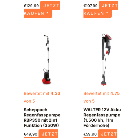
JETZT
JETZT
€
129,99
€
107,99
KAUFEN *
KAUFEN *
Bewertet mit
4.33
Bewertet mit
4.75
von 5
von 5
Scheppach
WALTER 12V Akku-
Regenfasspumpe
Regenfasspumpe
RBP350 mit 2in1
(1.500 l/h, 11m
Funktion (350W)
Förderhöhe)
JETZT
JETZT
€
49,90
€
59,90