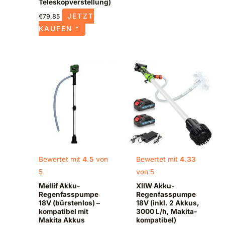
Teleskopverstellung)
JETZT
€
79,85
KAUFEN *
Bewertet mit
4.5
von
Bewertet mit
4.33
5
von 5
Mellif Akku-
XIIW Akku-
Regenfasspumpe
Regenfasspumpe
18V (bürstenlos) –
18V (inkl. 2 Akkus,
kompatibel mit
3000 L/h, Makita-
Makita Akkus
kompatibel)