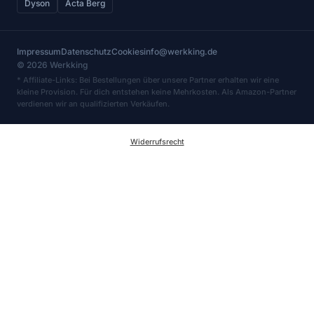
Dyson
Acta Berg
Impressum
Datenschutz
Cookies
info@werkking.de
© 2026 Werkking
* Affiliate-Links: Bei Bestellungen über unsere Partner erhalten wir eine
kleine Provision. Für dich entstehen keine Mehrkosten. Als Amazon-Partner
verdienen wir an qualifizierten Verkäufen.
Widerrufsrecht