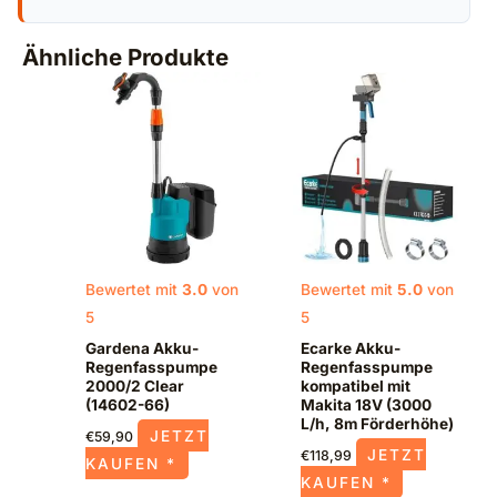
Ähnliche Produkte
Bewertet mit
3.0
von
Bewertet mit
5.0
von
5
5
Gardena Akku-
Ecarke Akku-
Regenfasspumpe
Regenfasspumpe
2000/2 Clear
kompatibel mit
(14602-66)
Makita 18V (3000
L/h, 8m Förderhöhe)
JETZT
€
59,90
JETZT
€
118,99
KAUFEN *
KAUFEN *