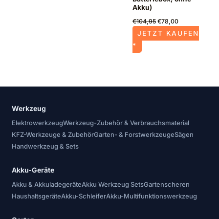
Akku)
€
104,95
€
78,00
JETZT KAUFEN
*
Werkzeug
Elektrowerkzeug
Werkzeug-Zubehör & Verbrauchsmaterial
KFZ-Werkzeuge & Zubehör
Garten- & Forstwerkzeuge
Sägen
Handwerkzeug & Sets
Akku-Geräte
Akku & Akkuladegeräte
Akku Werkzeug Sets
Gartenscheren
Haushaltsgeräte
Akku-Schleifer
Akku-Multifunktionswerkzeug