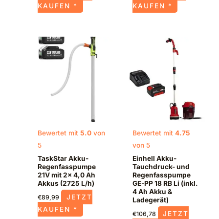
KAUFEN *
KAUFEN *
Bewertet mit
5.0
von
Bewertet mit
4.75
5
von 5
TaskStar Akku-
Einhell Akku-
Regenfasspumpe
Tauchdruck- und
21V mit 2x 4,0 Ah
Regenfasspumpe
Akkus (2725 L/h)
GE-PP 18 RB Li (inkl.
4 Ah Akku &
JETZT
€
89,99
Ladegerät)
KAUFEN *
JETZT
€
106,78