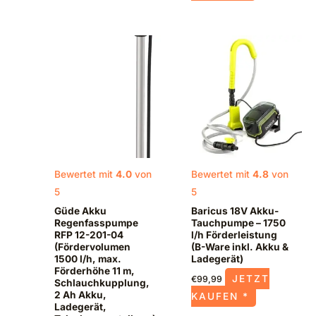
Bewertet mit
4.0
von
Bewertet mit
4.8
von
5
5
Güde Akku
Baricus 18V Akku-
Regenfasspumpe
Tauchpumpe – 1750
RFP 12-201-04
l/h Förderleistung
(Fördervolumen
(B-Ware inkl. Akku &
1500 l/h, max.
Ladegerät)
Förderhöhe 11 m,
JETZT
€
99,99
Schlauchkupplung,
2 Ah Akku,
KAUFEN *
Ladegerät,