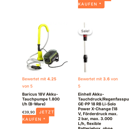
KAUFEN *
Ursprünglicher
Aktueller
Preis
Preis
Sale!
Sale!
war:
ist:
€104,95
€78,00.
Bewertet mit
4.25
Bewertet mit
3.6
von
von 5
5
Baricus 18V Akku-
Einhell Akku-
Tauchpumpe 1.800
Tauchdruck/Regenfassp
l/h (B-Ware)
GE-PP 18 RB Li-Solo
Power X-Change (18
JETZT
€
39,90
V, Förderdruck max.
2 bar, max. 3.000
KAUFEN *
L/h, flexible
Batteriebox, ohne