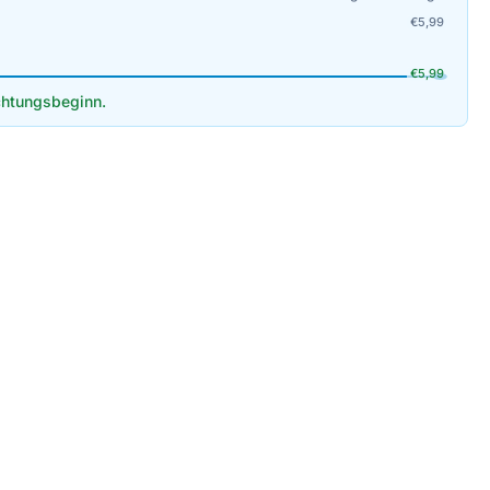
€
5,99
€
5,99
htungsbeginn.