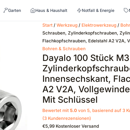
Garten
Haus & Haushalt
Notfall & Energie
Start
/
Werkzeug
/
Elektrowerkzeug
/
Bohr
Schrauben, Zylinderkopfschrauben, Zyli
→
Flachkopfschrauben, Edelstahl A2 V2A, V
Bohren & Schrauben
Dayalo 100 Stück M
Zylinderkopfschraub
Innensechskant, Fla
A2 V2A, Vollgewinde
Mit Schlüssel
Bewertet mit
5.0
von 5, basierend auf
3
K
(
3
Kundenrezensionen)
€
5,99
Kostenloser Versand