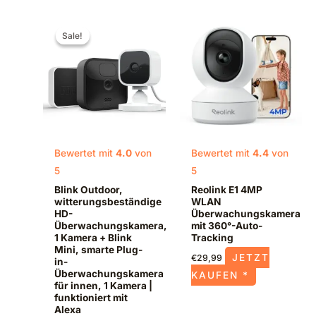
Ursprünglicher
Aktueller
Preis
Preis
Sale!
Sale!
war:
ist:
€134,98
€79,48.
Bewertet mit
4.0
von
Bewertet mit
4.4
von
5
5
Blink Outdoor,
Reolink E1 4MP
witterungsbeständige
WLAN
HD-
Überwachungskamera
Überwachungskamera,
mit 360°-Auto-
1 Kamera + Blink
Tracking
Mini, smarte Plug-
JETZT
€
29,99
in-
Überwachungskamera
KAUFEN *
für innen, 1 Kamera |
funktioniert mit
Alexa