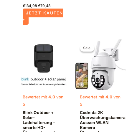
€
134,98
€
79,48
JETZT KAUFEN
*
Ursprünglicher
Aktueller
Preis
Preis
Sale!
Sale!
war:
ist:
€49,99
€39,99.
Bewertet mit
4.0
von
Bewertet mit
4.0
von
5
5
Blink Outdoor +
Codnida 2K
Solar-
Überwachungskamera
Ladehalterung –
Aussen WLAN
smarte HD-
Kamera