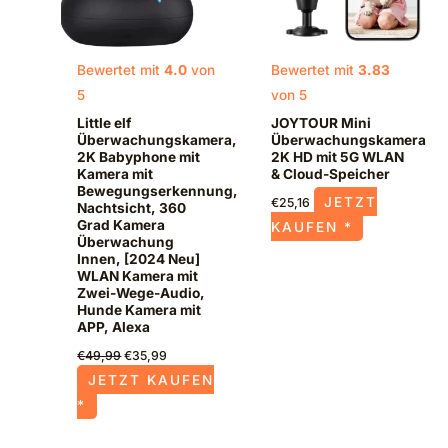
Bewertet mit
4.0
von
Bewertet mit
3.83
5
von 5
Little elf
JOYTOUR Mini
Überwachungskamera,
Überwachungskamera
2K Babyphone mit
2K HD mit 5G WLAN
Kamera mit
& Cloud-Speicher
Bewegungserkennung,
JETZT
€
25,16
Nachtsicht, 360
Grad Kamera
KAUFEN *
Überwachung
Innen, [2024 Neu]
WLAN Kamera mit
Zwei-Wege-Audio,
Hunde Kamera mit
APP, Alexa
€
49,99
€
35,99
JETZT KAUFEN
*