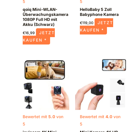
5
5
qoiq Mini-WLAN-
HelloBaby 5 Zoll
Überwachungskamera
Babyphone Kamera
1080P Full HD mit
JETZT
€
119,00
Akku (Schwarz)
KAUFEN *
JETZT
€
16,99
KAUFEN *
Bewertet mit
5.0
von
Bewertet mit
4.0
von
5
5