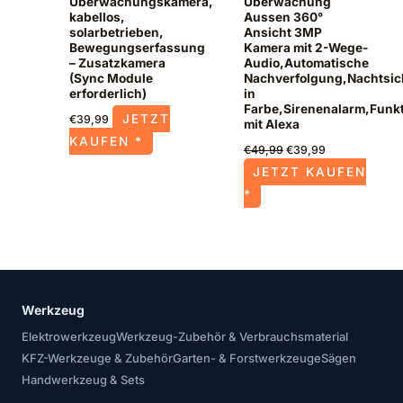
Überwachungskamera,
Überwachung
kabellos,
Aussen 360°
solarbetrieben,
Ansicht 3MP
Bewegungserfassung
Kamera mit 2-Wege-
– Zusatzkamera
Audio,Automatische
(Sync Module
Nachverfolgung,Nachtsic
erforderlich)
in
Farbe,Sirenenalarm,Funkt
JETZT
€
39,99
mit Alexa
KAUFEN *
€
49,99
€
39,99
JETZT KAUFEN
*
Werkzeug
Elektrowerkzeug
Werkzeug-Zubehör & Verbrauchsmaterial
KFZ-Werkzeuge & Zubehör
Garten- & Forstwerkzeuge
Sägen
Handwerkzeug & Sets