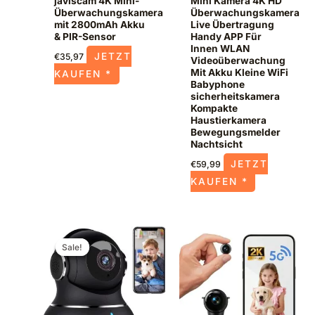
javiscam 4K Mini-
Mini Kamera 4K HD
Überwachungskamera
Überwachungskamera
mit 2800mAh Akku
Live Übertragung
& PIR-Sensor
Handy APP Für
Innen WLAN
JETZT
€
35,97
Videoüberwachung
Mit Akku Kleine WiFi
KAUFEN *
Babyphone
sicherheitskamera
Kompakte
Haustierkamera
Bewegungsmelder
Nachtsicht
JETZT
€
59,99
KAUFEN *
Ursprünglicher
Aktueller
Preis
Preis
Sale!
Sale!
war:
ist:
€49,99
€35,99.