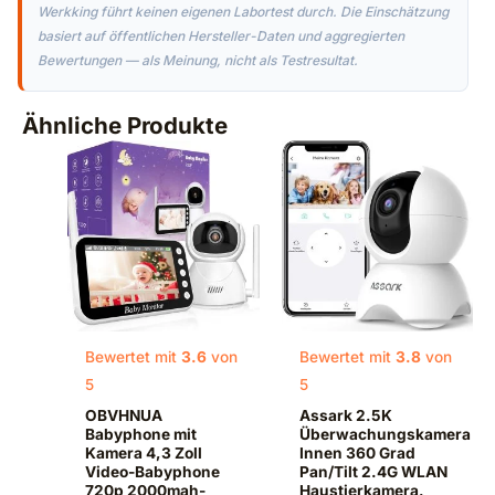
Werkking führt keinen eigenen Labortest durch. Die Einschätzung
basiert auf öffentlichen Hersteller-Daten und aggregierten
Bewertungen — als Meinung, nicht als Testresultat.
Ähnliche Produkte
Bewertet mit
3.6
von
Bewertet mit
3.8
von
5
5
OBVHNUA
Assark 2.5K
Babyphone mit
Überwachungskamera
Kamera 4,3 Zoll
Innen 360 Grad
Video-Babyphone
Pan/Tilt 2.4G WLAN
720p 2000mah-
Haustierkamera,