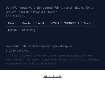
Dein Werkzeug-Vergleichsportal. Wir helfen dir, das perfekte
Werkzeug für dein Projekt zu finden.
TOP-MARKEN
Bosch
Makita
Einhell
DeWalt
WORKPRO
Miele
Dyson
Acta Berg
Impressum
Datenschutz
Cookies
info@werkking.de
© 2026 Werkking
* Affiliate-Links: Bei Bestellungen über unsere Partner erhalten wir eine
kleine Provision. Für dich entstehen keine Mehrkosten. Als Amazon-Partner
verdienen wir an qualifizierten Verkäufen.
Widerrufsrecht