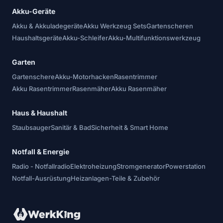
Akku-Geräte
Akku & Akkuladegeräte
Akku Werkzeug Sets
Gartenscheren
Haushaltsgeräte
Akku-Schleifer
Akku-Multifunktionswerkzeug
Garten
Gartenschere
Akku-Motorhacken
Rasentrimmer
Akku Rasentrimmer
Rasenmäher
Akku Rasenmäher
Haus & Haushalt
Staubsauger
Sanitär & Bad
Sicherheit & Smart Home
Notfall & Energie
Radio - Notfallradio
Elektroheizung
Stromgenerator
Powerstation
Notfall-Ausrüstung
Heizanlagen-Teile & Zubehör