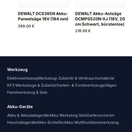
DEWALT DCS365N Akku-
DEWALT Akku-Astsäge
Paneelsäge 18V (184 mm)
DCMPS520N-XJ (18V, 20
cm Schwert, bürstenlos)
399.00 €
218.99 €
Werkzeug
Elektrowerkzeug
Werkzeug-Zubehör & Verbrauchsmaterial
KFZ-Werkzeuge & Zubehör
Garten- & Forstwerkzeuge
Sägen
Handwerkzeug & Sets
Akku-Geräte
Akku & Akkuladegeräte
Akku Werkzeug Sets
Gartenscheren
Haushaltsgeräte
Akku-Schleifer
Akku-Multifunktionswerkzeug