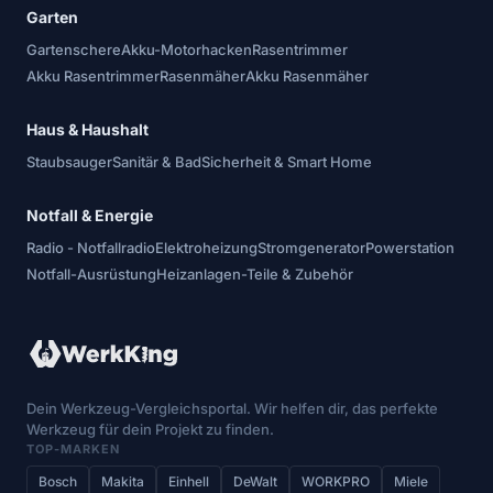
Garten
Gartenschere
Akku-Motorhacken
Rasentrimmer
Akku Rasentrimmer
Rasenmäher
Akku Rasenmäher
Haus & Haushalt
Staubsauger
Sanitär & Bad
Sicherheit & Smart Home
Notfall & Energie
Radio - Notfallradio
Elektroheizung
Stromgenerator
Powerstation
Notfall-Ausrüstung
Heizanlagen-Teile & Zubehör
Dein Werkzeug-Vergleichsportal. Wir helfen dir, das perfekte
Werkzeug für dein Projekt zu finden.
TOP-MARKEN
Bosch
Makita
Einhell
DeWalt
WORKPRO
Miele