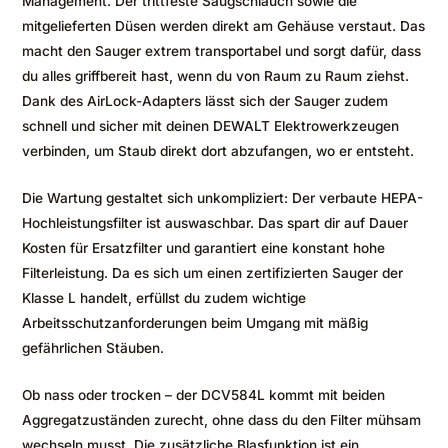
Management. Der trittfeste Saugschlauch sowie die
mitgelieferten Düsen werden direkt am Gehäuse verstaut. Das
macht den Sauger extrem transportabel und sorgt dafür, dass
du alles griffbereit hast, wenn du von Raum zu Raum ziehst.
Dank des AirLock-Adapters lässt sich der Sauger zudem
schnell und sicher mit deinen DEWALT Elektrowerkzeugen
verbinden, um Staub direkt dort abzufangen, wo er entsteht.
Die Wartung gestaltet sich unkompliziert: Der verbaute HEPA-
Hochleistungsfilter ist auswaschbar. Das spart dir auf Dauer
Kosten für Ersatzfilter und garantiert eine konstant hohe
Filterleistung. Da es sich um einen zertifizierten Sauger der
Klasse L handelt, erfüllst du zudem wichtige
Arbeitsschutzanforderungen beim Umgang mit mäßig
gefährlichen Stäuben.
Ob nass oder trocken – der DCV584L kommt mit beiden
Aggregatzuständen zurecht, ohne dass du den Filter mühsam
wechseln musst. Die zusätzliche Blasfunktion ist ein