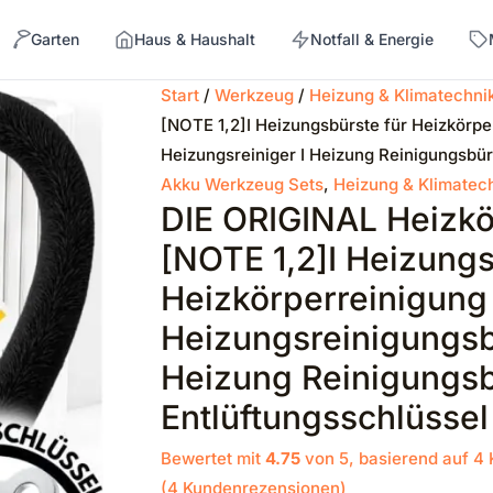
Garten
Haus & Haushalt
Notfall & Energie
Start
/
Werkzeug
/
Heizung & Klimatechni
[NOTE 1,2]I Heizungsbürste für Heizkörper
→
Heizungsreiniger I Heizung Reinigungsbürs
Akku Werkzeug Sets
,
Heizung & Klimatec
DIE ORIGINAL Heizkö
[NOTE 1,2]I Heizungs
Heizkörperreinigung 
Heizungsreinigungsbü
Heizung Reinigungsbü
Entlüftungsschlüssel
Bewertet mit
4.75
von 5, basierend auf
4
(
4
Kundenrezensionen)