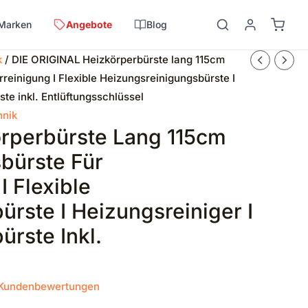
Marken
Angebote
Blog
k
/ DIE ORIGINAL Heizkörperbürste lang 115cm
reinigung I Flexible Heizungsreinigungsbürste I
te inkl. Entlüftungsschlüssel
hnik
rperbürste Lang 115cm
bürste Für
I Flexible
rste I Heizungsreiniger I
rste Inkl.
Kundenbewertungen