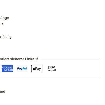
Länge
gie
rlässig
ntiert sicherer Einkauf
and