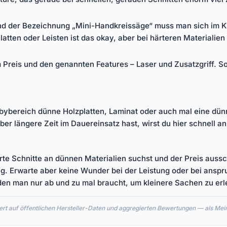
und der Bezeichnung „Mini-Handkreissäge“ muss man sich im Kl
atten oder Leisten ist das okay, aber bei härteren Materialien
Preis und den genannten Features – Laser und Zusatzgriff. Sol
 Hobbybereich dünne Holzplatten, Laminat oder auch mal eine d
er längere Zeit im Dauereinsatz hast, wirst du hier schnell a
rte Schnitte an dünnen Materialien suchst und der Preis auss
eg. Erwarte aber keine Wunder bei der Leistung oder bei anspruc
en man nur ab und zu mal braucht, um kleinere Sachen zu erl
rt auf öffentlichen Hersteller-Daten und aggregierten Bewertungen — als Meinu