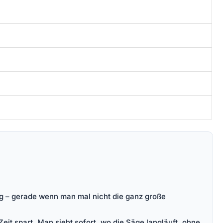
g – gerade wenn man mal nicht die ganz große
 Zeit spart. Man sieht sofort, wo die Säge langläuft, ohne