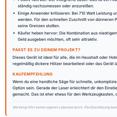
ständig nachzumessen oder anzureißen.
Einige Anwender kritisieren: Bei 710 Watt Leistung 
werden. Für den schnellen Zuschnitt von dünneren Pl
seine Grenzen stoßen.
Käufer heben hervor: Die Kombination aus niedrigem 
Geld ausgeben möchten, oft sehr attraktiv.
PASST ES ZU DEINEM PROJEKT?
Dieses Gerät ist ideal für alle, die im Haushalt oder
regelmäßig dickere Hölzer bearbeitest oder das Gerät üb
KAUFEMPFEHLUNG
Wenn du eine handliche Säge für schnelle, unkomplizie
Option sein. Gerade der Laser erleichtert dir den Einsti
gemacht. Das ist eher etwas für den Werkzeugkasten, d
Werkking führt keinen eigenen Labortest durch. Die Einschätzung basie