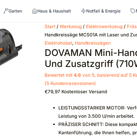
Garten
Haus & Haushalt
Notfall & Energie
Start
/
Werkzeug
/
Elektrowerkzeug
/
Frä
Handkreissäge MCS01A mit Laser und Zus
→
Elektrohobel
,
Handkreissägen
DOVAMAN Mini-Hand
Und Zusatzgriff (710
Bewertet mit
4.6
von 5, basierend auf
5
K
(
5
Kundenrezensionen)
€
79,97
Kostenloser Versand
LEISTUNGSSTARKER MOTOR: Verfügt
Leistung von 3.500 U/min arbeitet.
PRÄZISER SCHNITT: Diese kompakte 
Kantenführung, die Ihnen helfen, pr