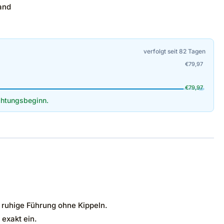
and
verfolgt seit 82 Tagen
€
79,97
€
79,97
htungsbeginn.
e ruhige Führung ohne Kippeln.
 exakt ein.