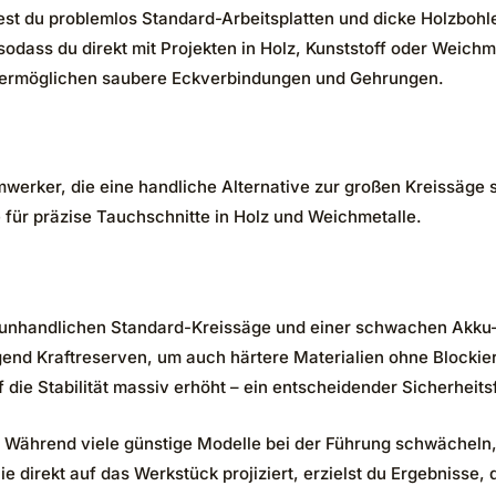
est du problemlos Standard-Arbeitsplatten und dicke Holzbohl
sodass du direkt mit Projekten in Holz, Kunststoff oder Weichme
 ermöglichen saubere Eckverbindungen und Gehrungen.
werker, die eine handliche Alternative zur großen Kreissäge s
für präzise Tauchschnitte in Holz und Weichmetalle.
nhandlichen Standard-Kreissäge und einer schwachen Akku-Mi
gend Kraftreserven, um auch härtere Materialien ohne Blockier
 die Stabilität massiv erhöht – ein entscheidender Sicherheits
 Während viele günstige Modelle bei der Führung schwächeln,
nie direkt auf das Werkstück projiziert, erzielst du Ergebniss