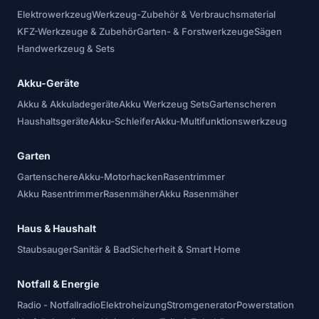
Elektrowerkzeug
Werkzeug-Zubehör & Verbrauchsmaterial
KFZ-Werkzeuge & Zubehör
Garten- & Forstwerkzeuge
Sägen
Handwerkzeug & Sets
Akku-Geräte
Akku & Akkuladegeräte
Akku Werkzeug Sets
Gartenscheren
Haushaltsgeräte
Akku-Schleifer
Akku-Multifunktionswerkzeug
Garten
Gartenschere
Akku-Motorhacken
Rasentrimmer
Akku Rasentrimmer
Rasenmäher
Akku Rasenmäher
Haus & Haushalt
Staubsauger
Sanitär & Bad
Sicherheit & Smart Home
Notfall & Energie
Radio - Notfallradio
Elektroheizung
Stromgenerator
Powerstation