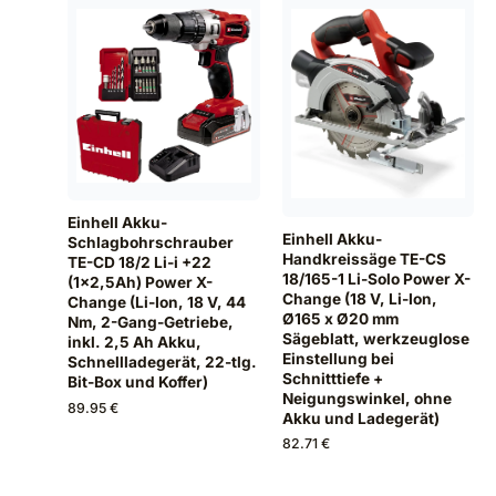
Einhell Akku-
Einhell Akku-
Schlagbohrschrauber
Handkreissäge TE-CS
TE-CD 18/2 Li-i +22
18/165-1 Li-Solo Power X-
(1x2,5Ah) Power X-
Change (18 V, Li-Ion,
Change (Li-Ion, 18 V, 44
Ø165 x Ø20 mm
Nm, 2-Gang-Getriebe,
Sägeblatt, werkzeuglose
inkl. 2,5 Ah Akku,
Einstellung bei
Schnellladegerät, 22-tlg.
Schnitttiefe +
Bit-Box und Koffer)
Neigungswinkel, ohne
89.95 €
Akku und Ladegerät)
82.71 €