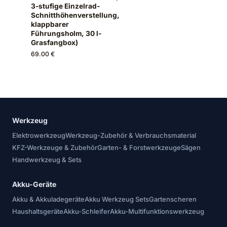
3-stufige Einzelrad-
Schnitthöhenverstellung,
klappbarer
Führungsholm, 30 l-
Grasfangbox)
69.00 €
Werkzeug
Elektrowerkzeug
Werkzeug-Zubehör & Verbrauchsmaterial
KFZ-Werkzeuge & Zubehör
Garten- & Forstwerkzeuge
Sägen
Handwerkzeug & Sets
Akku-Geräte
Akku & Akkuladegeräte
Akku Werkzeug Sets
Gartenscheren
Haushaltsgeräte
Akku-Schleifer
Akku-Multifunktionswerkzeug