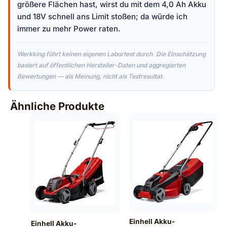
größere Flächen hast, wirst du mit dem 4,0 Ah Akku
und 18V schnell ans Limit stoßen; da würde ich
immer zu mehr Power raten.
Werkking führt keinen eigenen Labortest durch. Die Einschätzung
basiert auf öffentlichen Hersteller-Daten und aggregierten
Bewertungen — als Meinung, nicht als Testresultat.
Ähnliche Produkte
Einhell Akku-
Einhell Akku-