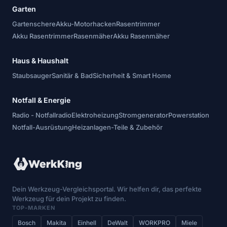
Garten
Gartenschere
Akku-Motorhacken
Rasentrimmer
Akku Rasentrimmer
Rasenmäher
Akku Rasenmäher
Haus & Haushalt
Staubsauger
Sanitär & Bad
Sicherheit & Smart Home
Notfall & Energie
Radio - Notfallradio
Elektroheizung
Stromgenerator
Powerstation
Notfall-Ausrüstung
Heizanlagen-Teile & Zubehör
Dein Werkzeug-Vergleichsportal. Wir helfen dir, das perfekte
Werkzeug für dein Projekt zu finden.
TOP-MARKEN
Bosch
Makita
Einhell
DeWalt
WORKPRO
Miele