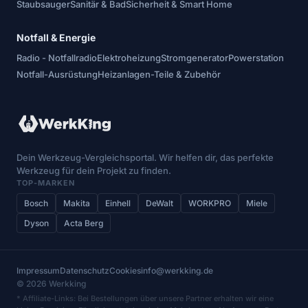
Staubsauger
Sanitär & Bad
Sicherheit & Smart Home
Notfall & Energie
Radio - Notfallradio
Elektroheizung
Stromgenerator
Powerstation
Notfall-Ausrüstung
Heizanlagen-Teile & Zubehör
Dein Werkzeug-Vergleichsportal. Wir helfen dir, das perfekte
Werkzeug für dein Projekt zu finden.
TOP-MARKEN
Bosch
Makita
Einhell
DeWalt
WORKPRO
Miele
Dyson
Acta Berg
Impressum
Datenschutz
Cookies
info@werkking.de
© 2026 Werkking
* Affiliate-Links: Bei Bestellungen über unsere Partner erhalten wir eine