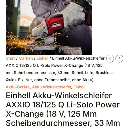
Ursprünglicher
Aktueller
Start
/
Marken
/
Einhell
/ Einhell Akku-Winkelschleifer
Preis
Preis
AXXIO 18/125 Q Li-Solo Power X-Change (18 V, 125
war:
ist:
mm Scheibendurchmesser, 33 mm Schnitttiefe, Brushless,
€134,95
€99,00.
Quick-Fix-Nut, ohne Trennscheibe, ohne Akku)
Akku-Geräte
,
Akku-Winkelschleifer
,
Einhell
Einhell Akku-Winkelschleifer
AXXIO 18/125 Q Li-Solo Power
X-Change (18 V, 125 Mm
Scheibendurchmesser, 33 Mm