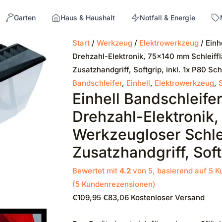
Garten
Haus & Haushalt
Notfall & Energie
Ursprünglicher
Aktueller
Start
/
Werkzeug
/
Elektrowerkzeug
/ Einh
Preis
Preis
Drehzahl-Elektronik, 75×140 mm Schleiff
→
war:
ist:
Zusatzhandgriff, Softgrip, inkl. 1x P80 Sc
€109,95
€83,06.
Bandschleifer
,
Einhell
,
Elektrowerkzeug
,
Einhell Bandschleife
Drehzahl-Elektronik,
Werkzeugloser Schl
Zusatzhandgriff, Soft
Bewertet mit
4.2
von 5, basierend auf
5
Ku
(
5
Kundenrezensionen)
€
109,95
€
83,06
Kostenloser Versand