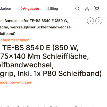
Marken
Angebote
Blog
ell Bandschleifer TE-BS 8540 E (850 W,
läche, werkzeugloser Schleifbandwechsel,
hleifband)
Schleifmaschinen
r TE-BS 8540 E (850 W,
 75×140 Mm Schleiffläche,
eifbandwechsel,
grip, Inkl. 1x P80 Schleifband)
ndenbewertungen