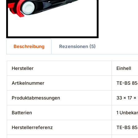
Beschreibung
Rezensionen (5)
Hersteller
‎Einhell
Artikelnummer
‎TE-BS 8
Produktabmessungen
‎33 x 17 
Batterien
‎1 Unbeka
Herstellerreferenz
‎TE-BS 8