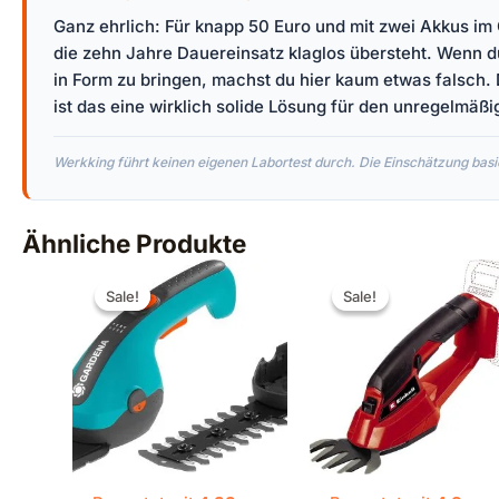
Ganz ehrlich: Für knapp 50 Euro und mit zwei Akkus im
die zehn Jahre Dauereinsatz klaglos übersteht. Wenn 
in Form zu bringen, machst du hier kaum etwas falsch. 
ist das eine wirklich solide Lösung für den unregelmäßi
Werkking führt keinen eigenen Labortest durch. Die Einschätzung basie
Ähnliche Produkte
Ursprünglicher
Aktueller
Ursprünglicher
Aktuelle
Preis
Preis
Preis
Preis
Sale!
Sale!
Sale!
Sale!
war:
ist:
war:
ist:
€79,99
€67,85.
€59,95
€39,99.