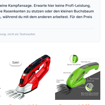
 eine Kampfansage. Erwarte hier keine Profi-Leistung,
die Rasenkanten zu stutzen oder den kleinen Buchsbaum
n, während du mit dem anderen arbeitest. Für den Preis
ng, nicht als Testresultat.
Ursprünglicher
Aktueller
Preis
Preis
Sale!
Sale!
war:
ist:
€89,95
€59,90.