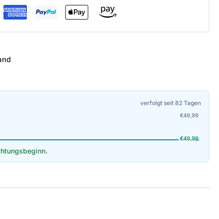
and
verfolgt seit 82 Tagen
€
49,99
€
49,99
htungsbeginn.