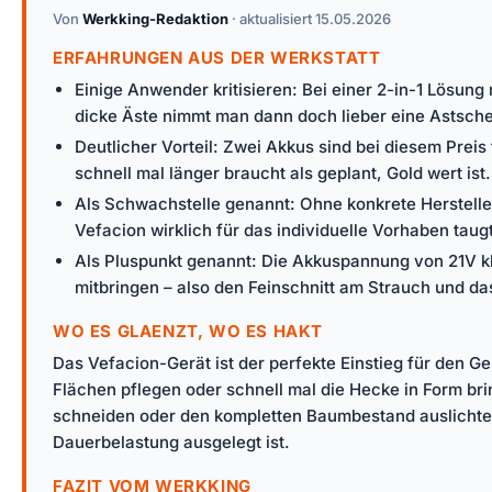
Von
Werkking-Redaktion
· aktualisiert 15.05.2026
ERFAHRUNGEN AUS DER WERKSTATT
Einige Anwender kritisieren: Bei einer 2-in-1 Lösung
dicke Äste nimmt man dann doch lieber eine Astschere
Deutlicher Vorteil: Zwei Akkus sind bei diesem Prei
schnell mal länger braucht als geplant, Gold wert ist.
Als Schwachstelle genannt: Ohne konkrete Hersteller
Vefacion wirklich für das individuelle Vorhaben taugt
Als Pluspunkt genannt: Die Akkuspannung von 21V kli
mitbringen – also den Feinschnitt am Strauch und d
WO ES GLAENZT, WO ES HAKT
Das Vefacion-Gerät ist der perfekte Einstieg für den Gel
Flächen pflegen oder schnell mal die Hecke in Form b
schneiden oder den kompletten Baumbestand auslichten w
Dauerbelastung ausgelegt ist.
FAZIT VOM WERKKING