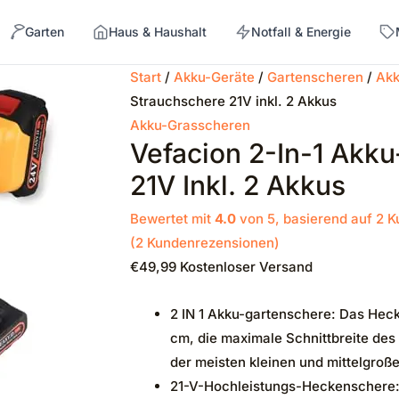
Garten
Haus & Haushalt
Notfall & Energie
Start
/
Akku-Geräte
/
Gartenscheren
/
Akk
Strauchschere 21V inkl. 2 Akkus
→
Akku-Grasscheren
Vefacion 2-In-1 Akk
21V Inkl. 2 Akkus
Bewertet mit
4.0
von 5, basierend auf
2
K
(
2
Kundenrezensionen)
€
49,99
Kostenloser Versand
2 IN 1 Akku-gartenschere: Das Hec
cm, die maximale Schnittbreite des
der meisten kleinen und mittelgroß
21-V-Hochleistungs-Heckenschere: 