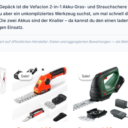
 Gepäck ist die Vefacion 2-in-1 Akku-Gras- und Strauchschere
du aber ein unkompliziertes Werkzeug suchst, um mal schnell 
Die zwei Akkus sind der Knaller – da kannst du den einen lade
gen Einsatz.
rt auf öffentlichen Hersteller-Daten und aggregierten Bewertungen — als Meinu
r
Ursprünglicher
Aktueller
Ursprünglicher
Aktueller
Preis
Preis
Preis
Preis
Sale!
Sale!
Sale!
Sale!
war:
ist:
war:
ist:
€39,98
€36,98.
€169,99
€128,95.