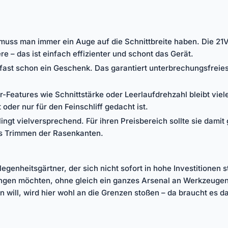
 muss man immer ein Auge auf die Schnittbreite haben. Die 21V 
 – das ist einfach effizienter und schont das Gerät.
s fast schon ein Geschenk. Das garantiert unterbrechungsfrei
-Features wie Schnittstärke oder Leerlaufdrehzahl bleibt viel
 oder nur für den Feinschliff gedacht ist.
ngt vielversprechend. Für ihren Preisbereich sollte sie damit
as Trimmen der Rasenkanten.
egenheitsgärtner, der sich nicht sofort in hohe Investitionen st
ringen möchten, ohne gleich ein ganzes Arsenal an Werkzeug
ill, wird hier wohl an die Grenzen stoßen – da braucht es dan