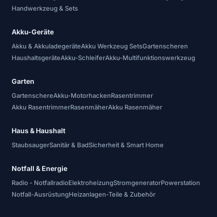
Handwerkzeug & Sets
Akku-Geräte
Akku & Akkuladegeräte
Akku Werkzeug Sets
Gartenscheren
Haushaltsgeräte
Akku-Schleifer
Akku-Multifunktionswerkzeug
Garten
Gartenschere
Akku-Motorhacken
Rasentrimmer
Akku Rasentrimmer
Rasenmäher
Akku Rasenmäher
Haus & Haushalt
Staubsauger
Sanitär & Bad
Sicherheit & Smart Home
Notfall & Energie
Radio - Notfallradio
Elektroheizung
Stromgenerator
Powerstation
Notfall-Ausrüstung
Heizanlagen-Teile & Zubehör