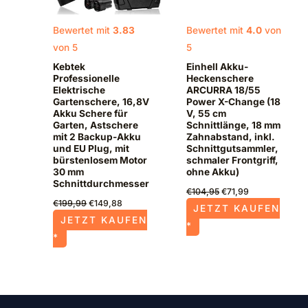
Bewertet mit
3.83
Bewertet mit
4.0
von
von 5
5
Kebtek
Einhell Akku-
Professionelle
Heckenschere
Elektrische
ARCURRA 18/55
Gartenschere, 16,8V
Power X-Change (18
Akku Schere für
V, 55 cm
Garten, Astschere
Schnittlänge, 18 mm
mit 2 Backup-Akku
Zahnabstand, inkl.
und EU Plug, mit
Schnittgutsammler,
bürstenlosem Motor
schmaler Frontgriff,
30 mm
ohne Akku)
Schnittdurchmesser
€
104,95
€
71,99
€
199,99
€
149,88
JETZT KAUFEN
JETZT KAUFEN
*
*