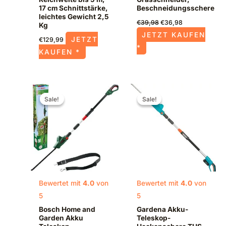
17 cm Schnittstärke,
Beschneidungsschere
leichtes Gewicht 2,5
€
39,98
€
36,98
Kg
JETZT KAUFEN
JETZT
€
129,99
*
KAUFEN *
Ursprünglicher
Aktueller
Ursprünglicher
Aktueller
Preis
Preis
Preis
Preis
Sale!
Sale!
Sale!
Sale!
war:
ist:
war:
ist:
€239,99
€164,99.
€204,99
€162,30.
Bewertet mit
4.0
von
Bewertet mit
4.0
von
5
5
Bosch Home and
Gardena Akku-
Garden Akku
Teleskop-