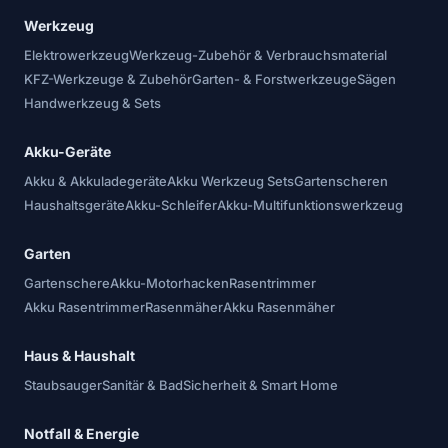
Werkzeug
Elektrowerkzeug
Werkzeug-Zubehör & Verbrauchsmaterial
KFZ-Werkzeuge & Zubehör
Garten- & Forstwerkzeuge
Sägen
Handwerkzeug & Sets
Akku-Geräte
Akku & Akkuladegeräte
Akku Werkzeug Sets
Gartenscheren
Haushaltsgeräte
Akku-Schleifer
Akku-Multifunktionswerkzeug
Garten
Gartenschere
Akku-Motorhacken
Rasentrimmer
Akku Rasentrimmer
Rasenmäher
Akku Rasenmäher
Haus & Haushalt
Staubsauger
Sanitär & Bad
Sicherheit & Smart Home
Notfall & Energie