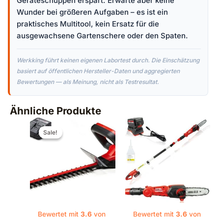
Geräteschuppen erspart. Erwarte aber keine
Wunder bei größeren Aufgaben – es ist ein
praktisches Multitool, kein Ersatz für die
ausgewachsene Gartenschere oder den Spaten.
Werkking führt keinen eigenen Labortest durch. Die Einschätzung
basiert auf öffentlichen Hersteller-Daten und aggregierten
Bewertungen — als Meinung, nicht als Testresultat.
Ähnliche Produkte
Ursprünglicher
Aktueller
Preis
Preis
Sale!
Sale!
war:
ist:
€149,95
€99,99.
Bewertet mit
3.6
von
Bewertet mit
3.6
von