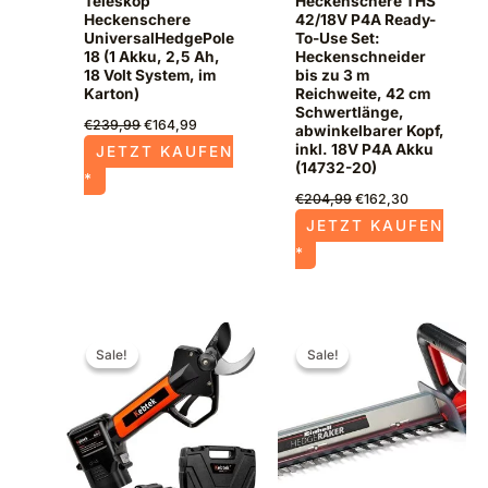
Teleskop
Heckenschere THS
Heckenschere
42/18V P4A Ready-
UniversalHedgePole
To-Use Set:
18 (1 Akku, 2,5 Ah,
Heckenschneider
18 Volt System, im
bis zu 3 m
Karton)
Reichweite, 42 cm
Schwertlänge,
€
239,99
€
164,99
abwinkelbarer Kopf,
inkl. 18V P4A Akku
JETZT KAUFEN
(14732-20)
*
€
204,99
€
162,30
JETZT KAUFEN
*
Ursprünglicher
Aktueller
Ursprünglicher
Aktueller
Preis
Preis
Preis
Preis
Sale!
Sale!
Sale!
Sale!
war:
ist:
war:
ist:
€199,99
€149,88.
€104,95
€71,99.