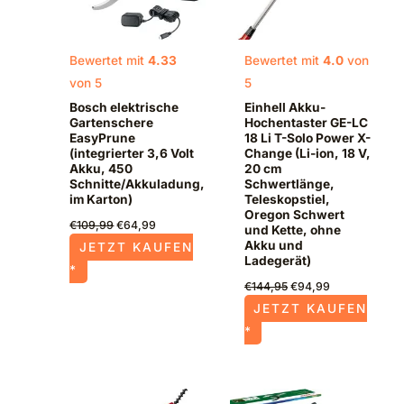
Bewertet mit
4.33
Bewertet mit
4.0
von
von 5
5
Bosch elektrische
Einhell Akku-
Gartenschere
Hochentaster GE-LC
EasyPrune
18 Li T-Solo Power X-
(integrierter 3,6 Volt
Change (Li-ion, 18 V,
Akku, 450
20 cm
Schnitte/Akkuladung,
Schwertlänge,
im Karton)
Teleskopstiel,
Oregon Schwert
€
109,99
€
64,99
und Kette, ohne
Akku und
JETZT KAUFEN
Ladegerät)
*
€
144,95
€
94,99
JETZT KAUFEN
*
Ursprünglicher
Aktueller
Ursprünglicher
Aktueller