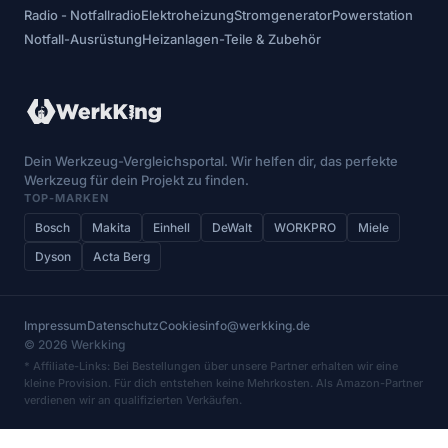
Radio - Notfallradio
Elektroheizung
Stromgenerator
Powerstation
Notfall-Ausrüstung
Heizanlagen-Teile & Zubehör
Dein Werkzeug-Vergleichsportal. Wir helfen dir, das perfekte
Werkzeug für dein Projekt zu finden.
TOP-MARKEN
Bosch
Makita
Einhell
DeWalt
WORKPRO
Miele
Dyson
Acta Berg
Impressum
Datenschutz
Cookies
info@werkking.de
© 2026 Werkking
* Affiliate-Links: Bei Bestellungen über unsere Partner erhalten wir eine
kleine Provision. Für dich entstehen keine Mehrkosten. Als Amazon-Partner
verdienen wir an qualifizierten Verkäufen.