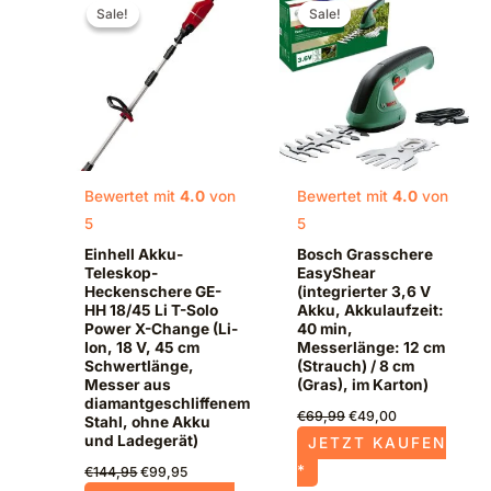
Preis
Preis
Preis
Preis
Sale!
Sale!
Sale!
Sale!
war:
ist:
war:
ist:
€144,95
€99,95.
€69,99
€49,00.
Bewertet mit
4.0
von
Bewertet mit
4.0
von
5
5
Einhell Akku-
Bosch Grasschere
Teleskop-
EasyShear
Heckenschere GE-
(integrierter 3,6 V
HH 18/45 Li T-Solo
Akku, Akkulaufzeit:
Power X-Change (Li-
40 min,
Ion, 18 V, 45 cm
Messerlänge: 12 cm
Schwertlänge,
(Strauch) / 8 cm
Messer aus
(Gras), im Karton)
diamantgeschliffenem
€
69,99
€
49,00
Stahl, ohne Akku
und Ladegerät)
JETZT KAUFEN
*
€
144,95
€
99,95