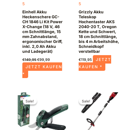
5
5
Einhell Akku
Grizzly Akku
Heckenschere GC-
Teleskop
CH 1846 Li Kit Power
Hochentaster AKS
X-Change (18 V, 46
2040-20 T, Oregon
cm Schnittlänge, 15
Kette und Schwert,
mm Zahnabstand,
18 cm Schnittlänge,
ergonomischer Griff,
bis 4 m Arbeitshöhe,
inkl. 2,0 Ah Akku
Schneidkopf
und Ladegerät)
verstellbar
JETZT
€
149,95
€
99,99
€
119,95
JETZT KAUFEN
KAUFEN *
*
Ursprünglicher
Aktueller
Ursprünglicher
Aktueller
Preis
Preis
Preis
Preis
Sale!
Sale!
Sale!
Sale!
war:
ist:
war:
ist:
€109,99
€64,99.
€144,95
€94,99.