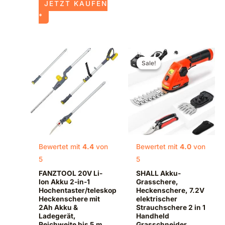
JETZT KAUFEN
*
Ursprünglicher
Aktueller
Preis
Preis
Sale!
Sale!
war:
ist:
€39,98
€36,98.
Bewertet mit
4.4
von
Bewertet mit
4.0
von
5
5
FANZTOOL 20V Li-
SHALL Akku-
Ion Akku 2-in-1
Grasschere,
Hochentaster/teleskop
Heckenschere, 7.2V
Heckenschere mit
elektrischer
2Ah Akku &
Strauchschere 2 in 1
Ladegerät,
Handheld
Reichweite bis 5 m,
Grasschneider,