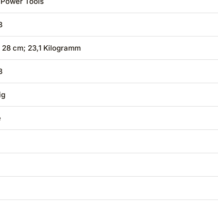
n Power Tools
3
x 28 cm; 23,1 Kilogramm
3
ig
e