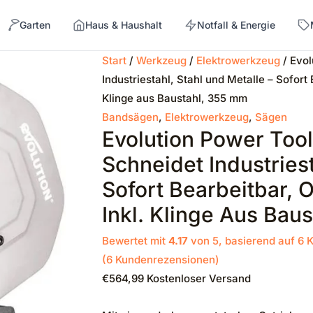
Garten
Haus & Haushalt
Notfall & Energie
Start
/
Werkzeug
/
Elektrowerkzeug
/ Evo
Industriestahl, Stahl und Metalle – Sofort
→
Klinge aus Baustahl, 355 mm
Bandsägen
,
Elektrowerkzeug
,
Sägen
Evolution Power To
Schneidet Industriest
Sofort Bearbeitbar, 
Inkl. Klinge Aus Bau
Bewertet mit
4.17
von 5, basierend auf
6
K
(
6
Kundenrezensionen)
€
564,99
Kostenloser Versand