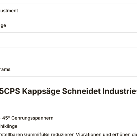
justment
äge
grams
5CPS Kappsäge Schneidet Industrie
– 45° Gehrungsspannern
hlklinge
tellbaren Gummifüße reduzieren Vibrationen und erhöhen di