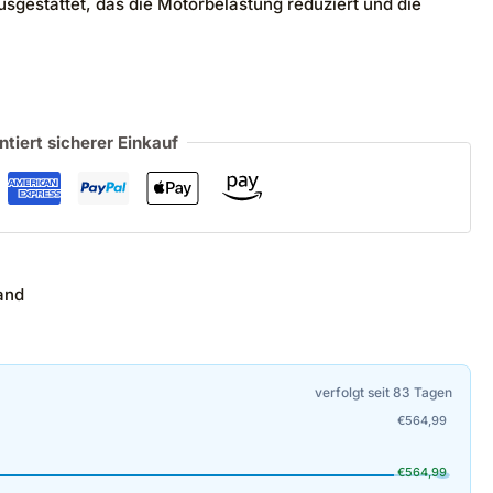
gestattet, das die Motorbelastung reduziert und die
ntiert sicherer Einkauf
and
verfolgt seit 83 Tagen
€
564,99
€
564,99