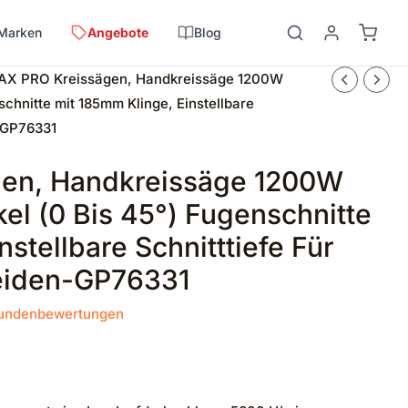
Marken
Angebote
Blog
AX PRO Kreissägen, Handkreissäge 1200W
hnitte mit 185mm Klinge, Einstellbare
n-GP76331
en, Handkreissäge 1200W
l (0 Bis 45°) Fugenschnitte
stellbare Schnitttiefe Für
eiden-GP76331
undenbewertungen