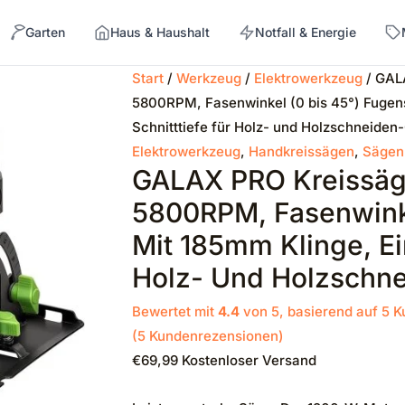
Garten
Haus & Haushalt
Notfall & Energie
Start
/
Werkzeug
/
Elektrowerkzeug
/ GAL
5800RPM, Fasenwinkel (0 bis 45°) Fugensc
→
Schnitttiefe für Holz- und Holzschneide
Elektrowerkzeug
,
Handkreissägen
,
Sägen
GALAX PRO Kreissäg
5800RPM, Fasenwinke
Mit 185mm Klinge, Ein
Holz- Und Holzschn
Bewertet mit
4.4
von 5, basierend auf
5
K
(
5
Kundenrezensionen)
€
69,99
Kostenloser Versand