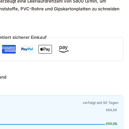
erzeugt eine Leerlaufdrehzahl von 5800 U/min, um
nststoffe, PVC-Rohre und Gipskartonplatten zu schneiden
ntiert sicherer Einkauf
and
verfolgt seit 50 Tagen
€
69,99
€
69,99