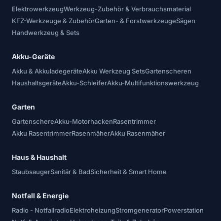
Elektrowerkzeug
Werkzeug-Zubehör & Verbrauchsmaterial
KFZ-Werkzeuge & Zubehör
Garten- & Forstwerkzeuge
Sägen
Handwerkzeug & Sets
Akku-Geräte
Akku & Akkuladegeräte
Akku Werkzeug Sets
Gartenscheren
Haushaltsgeräte
Akku-Schleifer
Akku-Multifunktionswerkzeug
Garten
Gartenschere
Akku-Motorhacken
Rasentrimmer
Akku Rasentrimmer
Rasenmäher
Akku Rasenmäher
Haus & Haushalt
Staubsauger
Sanitär & Bad
Sicherheit & Smart Home
Notfall & Energie
Radio - Notfallradio
Elektroheizung
Stromgenerator
Powerstation