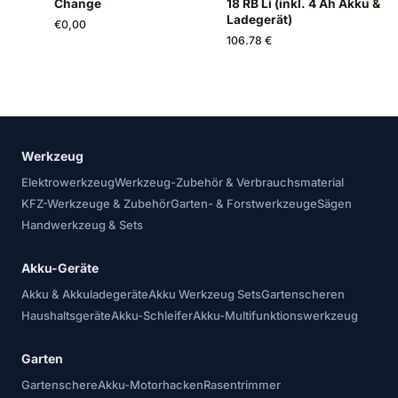
Change
18 RB Li (inkl. 4 Ah Akku &
Ladegerät)
€
0,00
106.78 €
Werkzeug
Elektrowerkzeug
Werkzeug-Zubehör & Verbrauchsmaterial
KFZ-Werkzeuge & Zubehör
Garten- & Forstwerkzeuge
Sägen
Handwerkzeug & Sets
Akku-Geräte
Akku & Akkuladegeräte
Akku Werkzeug Sets
Gartenscheren
Haushaltsgeräte
Akku-Schleifer
Akku-Multifunktionswerkzeug
Garten
Gartenschere
Akku-Motorhacken
Rasentrimmer