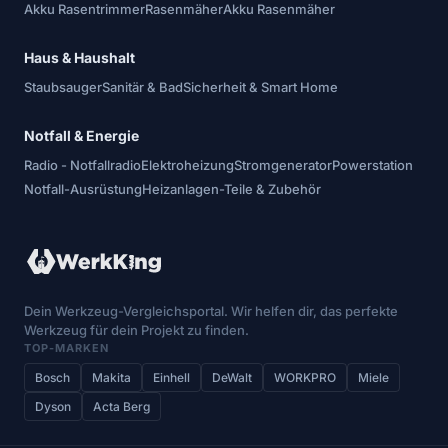
Akku Rasentrimmer
Rasenmäher
Akku Rasenmäher
Haus & Haushalt
Staubsauger
Sanitär & Bad
Sicherheit & Smart Home
Notfall & Energie
Radio - Notfallradio
Elektroheizung
Stromgenerator
Powerstation
Notfall-Ausrüstung
Heizanlagen-Teile & Zubehör
Dein Werkzeug-Vergleichsportal. Wir helfen dir, das perfekte
Werkzeug für dein Projekt zu finden.
TOP-MARKEN
Bosch
Makita
Einhell
DeWalt
WORKPRO
Miele
Dyson
Acta Berg