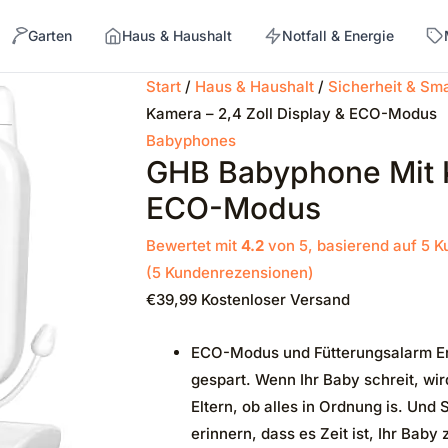
Garten
Haus & Haushalt
Notfall & Energie
Start
/
Haus & Haushalt
/
Sicherheit & Sm
Kamera – 2,4 Zoll Display & ECO-Modus
→
Babyphones
GHB Babyphone Mit K
ECO-Modus
Bewertet mit
4.2
von 5, basierend auf
5
Ku
(
5
Kundenrezensionen)
€
39,99
Kostenloser Versand
ECO-Modus und Fütterungsalarm Eri
gespart. Wenn Ihr Baby schreit, wir
Eltern, ob alles in Ordnung is. Und 
erinnern, dass es Zeit ist, Ihr Baby 