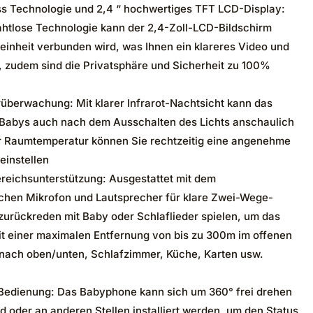
s Technologie und 2,4 “ hochwertiges TFT LCD-Display:
ahtlose Technologie kann der 2,4-Zoll-LCD-Bildschirm
yeinheit verbunden wird, was Ihnen ein klareres Video und
et, zudem sind die Privatsphäre und Sicherheit zu 100%
überwachung: Mit klarer Infrarot-Nachtsicht kann das
Babys auch nach dem Ausschalten des Lichts anschaulich
r Raumtemperatur können Sie rechtzeitig eine angenehme
einstellen
eichsunterstützung: Ausgestattet mit dem
ichen Mikrofon und Lautsprecher für klare Zwei-Wege-
urückreden mit Baby oder Schlaflieder spielen, um das
t einer maximalen Entfernung von bis zu 300m im offenen
 nach oben/unten, Schlafzimmer, Küche, Karten usw.
 Bedienung: Das Babyphone kann sich um 360° frei drehen
d oder an anderen Stellen installiert werden, um den Status