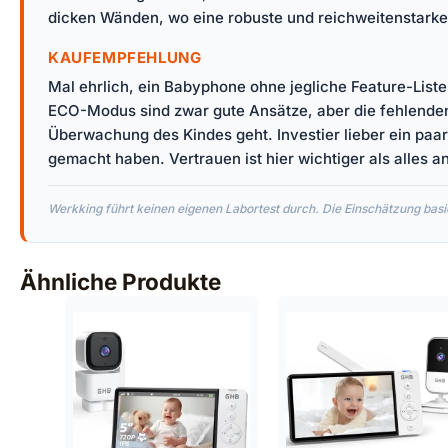
dicken Wänden, wo eine robuste und reichweitenstarke
KAUFEMPFEHLUNG
Mal ehrlich, ein Babyphone ohne jegliche Feature-List
ECO-Modus sind zwar gute Ansätze, aber die fehlenden 
Überwachung des Kindes geht. Investier lieber ein paa
gemacht haben. Vertrauen ist hier wichtiger als alles a
Werkking führt keinen eigenen Labortest durch. Die Einschätzung basie
Ähnliche Produkte