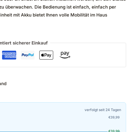
zu überwachen. Die Bedienung ist einfach, einfach per
nheit mit Akku bietet Ihnen volle Mobilität im Haus
ntiert sicherer Einkauf
and
verfolgt seit 24 Tagen
€
39,99
€
39,99