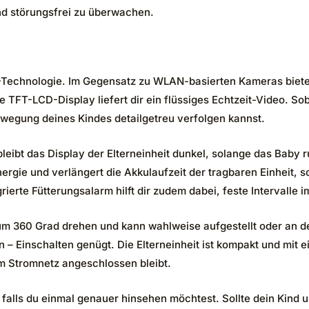
nd störungsfrei zu überwachen.
Technologie. Im Gegensatz zu WLAN-basierten Kameras bietet
 TFT-LCD-Display liefert dir ein flüssiges Echtzeit-Video. So
ewegung deines Kindes detailgetreu verfolgen kannst.
eibt das Display der Elterneinheit dunkel, solange das Baby ru
nergie und verlängert die Akkulaufzeit der tragbaren Einheit, s
ierte Fütterungsalarm hilft dir zudem dabei, feste Intervalle 
ch um 360 Grad drehen und kann wahlweise aufgestellt oder an
en – Einschalten genügt. Die Elterneinheit ist kompakt und mit
m Stromnetz angeschlossen bleibt.
, falls du einmal genauer hinsehen möchtest. Sollte dein Kind