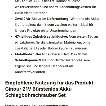
Makita 18V-Akkus besitzt, kannst du diese
weiterverwenden und sparst Anschaffungskosten für
zusätzliche Batterien
Zwei 2Ah-Akkus im Lieferumfang:
Während ein Akku
lädt, arbeitest du mit dem zweiten weiter – ideal für
längere Projekte ohne Unterbrechungen
47-teiliges Zubehörset inklusive:
Vom ersten Tag an
einsatzbereit für die gängigsten Materialien, ohne
zusätzliche Bits oder Bohrer kaufen zu müssen
Metallbohrfutter für sicheren Halt:
Das
10mm
Schnellspann-Metallbohrfutter
bietet präzisere
Ergebnisse und längere Haltbarkeit als
Kunststoffvarianten
Empfohlene Nutzung für das Produkt
Ginour 21V Bürstenlos Akku
Schlagbohrschrauber Set
Materialien und Anwendungsbereiche: