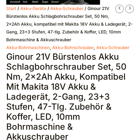
Ursprünglicher
Aktueller
Start
/
Akku-Geräte
/
Akku-Schrauber
/ Ginour 21V
Preis
Preis
Bürstenlos Akku Schlagbohrschrauber Set, 50 Nm,
war:
ist:
2x2Ah Akku, kompatibel mit Makita 18V Akku & Ladegerät, 2-
€833,57
€66,02.
Gang, 23+3 Stufen, 47-tlg. Zubehör & Koffer, LED, 10mm
Bohrmaschine & Akkuschrauber
Akku-Bohrmaschinen
,
Akku-Bohrschrauber
,
Akku-Schrauber
Ginour 21V Bürstenlos Akku
Schlagbohrschrauber Set, 50
Nm, 2x2Ah Akku, Kompatibel
Mit Makita 18V Akku &
Ladegerät, 2-Gang, 23+3
Stufen, 47-Tlg. Zubehör &
Koffer, LED, 10mm
Bohrmaschine &
Akkuschrauber