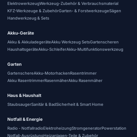
Elektrowerkzeug
Werkzeug-Zubehör & Verbrauchsmaterial
KFZ-Werkzeuge & Zubehör
Garten- & Forstwerkzeuge
Sägen
Handwerkzeug & Sets
Akku-Geräte
Akku & Akkuladegeräte
Akku Werkzeug Sets
Gartenscheren
Haushaltsgeräte
Akku-Schleifer
Akku-Multifunktionswerkzeug
Garten
Gartenschere
Akku-Motorhacken
Rasentrimmer
Akku Rasentrimmer
Rasenmäher
Akku Rasenmäher
Haus & Haushalt
Staubsauger
Sanitär & Bad
Sicherheit & Smart Home
Notfall & Energie
Radio - Notfallradio
Elektroheizung
Stromgenerator
Powerstation
Notfall-Ausrüstung
Heizanlagen-Teile & Zubehör