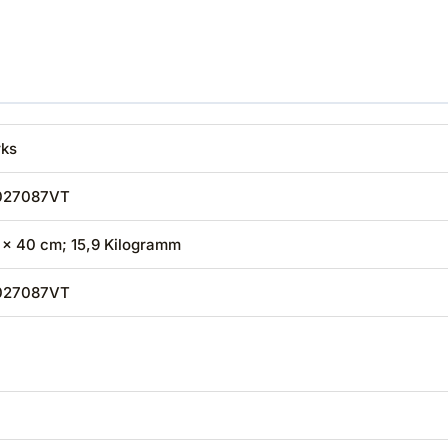
rks
027087VT
2 x 40 cm; 15,9 Kilogramm
027087VT