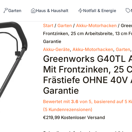
Garten
Haus & Haushalt
Notfall & Energie
Start
/
Garten
/
Akku-Motorhacken
/ Gree
Frontzinken, 25 cm Arbeitsbreite, 13 cm 
→
Garantie
Akku-Geräte
,
Akku-Motorhacken
,
Garten
Greenworks G40TL A
Mit Frontzinken, 25 
Frästiefe OHNE 40V 
Garantie
Bewertet mit
3.6
von 5, basierend auf
5
K
(
5
Kundenrezensionen)
€
219,99
Kostenloser Versand