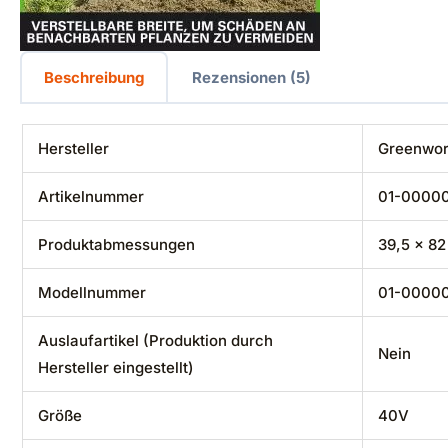
Beschreibung
Rezensionen (5)
Hersteller
‎Greenwo
Artikelnummer
‎01-0000
Produktabmessungen
‎39,5 x 8
Modellnummer
‎01-0000
Auslaufartikel (Produktion durch
‎Nein
Hersteller eingestellt)
Größe
‎40V