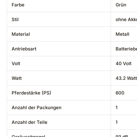
Farbe
‎Grün
Stil
‎ohne Akk
Material
‎Metall
Antriebsart
‎Batterieb
Volt
‎40 Volt
Watt
‎43.2 Wat
Pferdestärke (PS)
‎600
Anzahl der Packungen
‎1
Anzahl der Teile
‎1
Geräuschpegel
‎93 dB