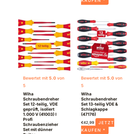
KAUFEN *
Bewertet mit
5.0
von
Bewertet mit
5.0
von
5
5
Wiha
Wiha
Schraubendreher
Schraubendreher
Set 12-teilig, VDE
Set 13-teilig VDE &
geprüft, isoliert
Schlagkappe
1.000 V (41003) I
(47176)
Profi
JETZT
€
42,99
Schraubenzieher
Set mit dünner
KAUFEN *