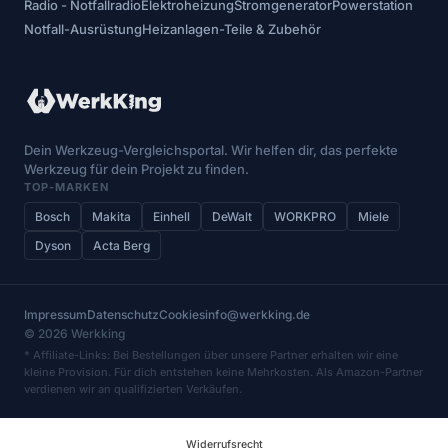
Radio - Notfallradio
Elektroheizung
Stromgenerator
Powerstation
Notfall-Ausrüstung
Heizanlagen-Teile & Zubehör
Dein Werkzeug-Vergleichsportal. Wir helfen dir, das perfekte
Werkzeug für dein Projekt zu finden.
TOP-MARKEN
Bosch
Makita
Einhell
DeWalt
WORKPRO
Miele
Dyson
Acta Berg
Impressum
Datenschutz
Cookies
info@werkking.de
© 2026 Werkking
* Affiliate-Links: Bei Bestellungen über unsere Partner erhalten wir eine
kleine Provision. Für dich entstehen keine Mehrkosten. Als Amazon-Partner
verdienen wir an qualifizierten Verkäufen.
Widerrufsrecht