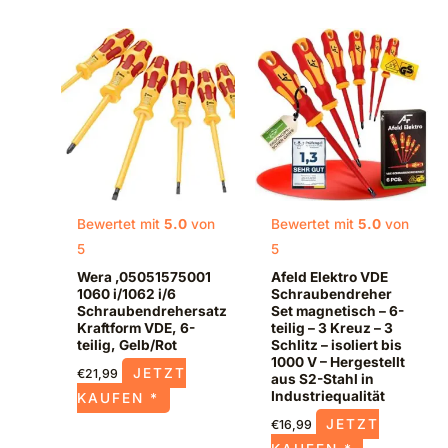
Bewertet mit
5.0
von
Bewertet mit
5.0
von
5
5
Wera ‚05051575001
Afeld Elektro VDE
1060 i/1062 i/6
Schraubendreher
Schraubendrehersatz
Set magnetisch – 6-
Kraftform VDE, 6-
teilig – 3 Kreuz – 3
teilig, Gelb/Rot
Schlitz – isoliert bis
1000 V – Hergestellt
JETZT
€
21,99
aus S2-Stahl in
Industriequalität
KAUFEN *
JETZT
€
16,99