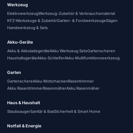
Werkzeug
Elektrowerkzeug
Werkzeug-Zubehör & Verbrauchsmaterial
KFZ-Werkzeuge & Zubehör
Garten- & Forstwerkzeuge
Sägen
Handwerkzeug & Sets
Akku-Geräte
Akku & Akkuladegeräte
Akku Werkzeug Sets
Gartenscheren
Haushaltsgeräte
Akku-Schleifer
Akku-Multifunktionswerkzeug
Garten
Gartenschere
Akku-Motorhacken
Rasentrimmer
Akku Rasentrimmer
Rasenmäher
Akku Rasenmäher
Haus & Haushalt
Staubsauger
Sanitär & Bad
Sicherheit & Smart Home
Notfall & Energie