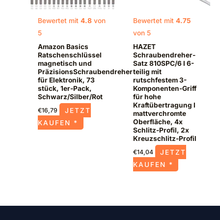
Bewertet mit
4.8
von
Bewertet mit
4.75
5
von 5
Amazon Basics
HAZET
Ratschenschlüssel
Schraubendreher-
magnetisch und
Satz 810SPC/6 I 6-
PräzisionsSchraubendreher
teilig mit
für Elektronik, 73
rutschfestem 3-
stück, 1er-Pack,
Komponenten-Griff
Schwarz/Silber/Rot
für hohe
Kraftübertragung I
JETZT
€
16,79
mattverchromte
Oberfläche, 4x
KAUFEN *
Schlitz-Profil, 2x
Kreuzschlitz-Profil
JETZT
€
14,04
KAUFEN *