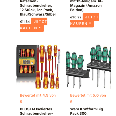
Ratschen-
mit 12-teiligem Bit-
Schraubendreher,
Magazin (Amazon
12 Stück, 1er-Pack,
Edition)
Blau/Schwarz/Silber
JETZT
€
20,99
JETZT
€
11,84
KAUFEN *
KAUFEN *
Bewertet mit
4.5
von
Bewertet mit
5.0
von
5
5
BLOSTM Isoliertes
Wera Kraftform Big
Schraubendreher-
Pack 300,