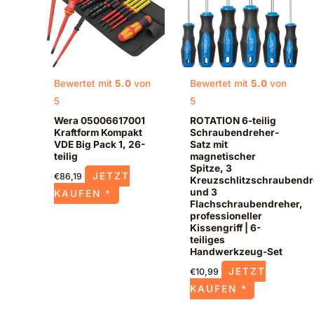
Bewertet mit
5.0
von
Bewertet mit
5.0
von
5
5
Wera 05006617001
ROTATION 6-teilig
Kraftform Kompakt
Schraubendreher-
VDE Big Pack 1, 26-
Satz mit
teilig
magnetischer
Spitze, 3
JETZT
€
86,19
Kreuzschlitzschraubendr
und 3
KAUFEN *
Flachschraubendreher,
professioneller
Kissengriff | 6-
teiliges
Handwerkzeug-Set
JETZT
€
10,99
KAUFEN *