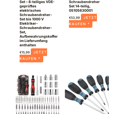
Set – 8-teiliges VDE-
Schraubendreher
geprüftes
Set 14-teilig,
elektrisches
05105630001
Schraubendreher-
JETZT
€
53,99
Set bis 1000 V
Elektriker-
KAUFEN *
Schraubendreher-
Set,
Aufbewahrungskoffer
im Lieferumfang
enthalten
JETZT
€
15,99
KAUFEN *