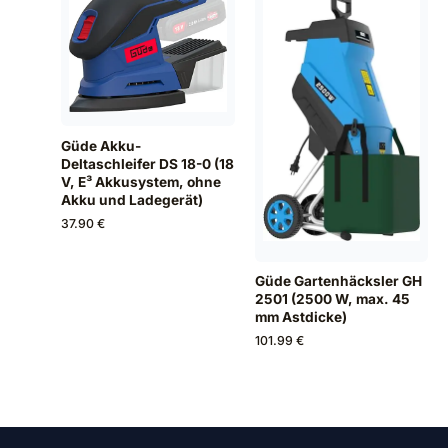
Güde Akku-
Deltaschleifer DS 18-0 (18
V, E³ Akkusystem, ohne
Akku und Ladegerät)
37.90 €
Güde Gartenhäcksler GH
2501 (2500 W, max. 45
mm Astdicke)
101.99 €