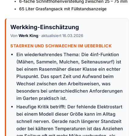
6-fache Schnitthöhenverstellung zwischen 25 – 75 mm
65 Liter Grasfangsack mit Füllstandsanzeige
Werkking-Einschätzung
Von
Werk King
· aktualisiert 16.03.2026
STAERKEN UND SCHWAECHEN IM UEBERBLICK
Ein wiederkehrendes Thema: Die 4in1-Funktion
(Mähen, Sammeln, Mulchen, Seitenauswurf) ist
bei einem Rasenmäher dieser Klasse ein echter
Pluspunkt. Das spart Zeit und Aufwand beim
Wechsel zwischen den Arbeitsweisen, was
besonders bei unterschiedlichen Anforderungen
im Garten praktisch ist.
Haeufige Kritik betrifft: Der fehlende Elektrostart
bei einem Modell dieser Größe kann im Alltag
schnell nerven. Gerade nach längerer Standzeit
oder bei kälteren Temperaturen ist das Anziehen
am Seilzug oft mit mehr Mühe verbunden, als