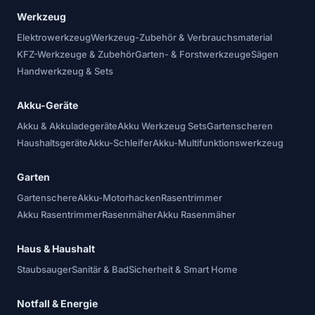
Werkzeug
Elektrowerkzeug
Werkzeug-Zubehör & Verbrauchsmaterial
KFZ-Werkzeuge & Zubehör
Garten- & Forstwerkzeuge
Sägen
Handwerkzeug & Sets
Akku-Geräte
Akku & Akkuladegeräte
Akku Werkzeug Sets
Gartenscheren
Haushaltsgeräte
Akku-Schleifer
Akku-Multifunktionswerkzeug
Garten
Gartenschere
Akku-Motorhacken
Rasentrimmer
Akku Rasentrimmer
Rasenmäher
Akku Rasenmäher
Haus & Haushalt
Staubsauger
Sanitär & Bad
Sicherheit & Smart Home
Notfall & Energie