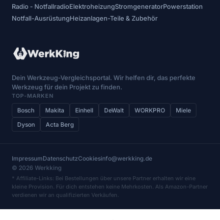
Radio - Notfallradio
Elektroheizung
Stromgenerator
Powerstation
Notfall-Ausrüstung
Heizanlagen-Teile & Zubehör
Dein Werkzeug-Vergleichsportal. Wir helfen dir, das perfekte
Werkzeug für dein Projekt zu finden.
TOP-MARKEN
Bosch
Makita
Einhell
DeWalt
WORKPRO
Miele
Dyson
Acta Berg
Impressum
Datenschutz
Cookies
info@werkking.de
© 2026 Werkking
* Affiliate-Links: Bei Bestellungen über unsere Partner erhalten wir eine
kleine Provision. Für dich entstehen keine Mehrkosten. Als Amazon-Partner
verdienen wir an qualifizierten Verkäufen.