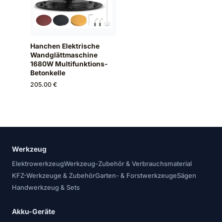
Hanchen Elektrische
Wandglättmaschine
1680W Multifunktions-
Betonkelle
205.00 €
Werkzeug
Elektrowerkzeug
Werkzeug-Zubehör & Verbrauchsmaterial
KFZ-Werkzeuge & Zubehör
Garten- & Forstwerkzeuge
Sägen
Handwerkzeug & Sets
Akku-Geräte