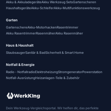
Akku & Akkuladegeräte
Akku Werkzeug Sets
Gartenscheren
Haushaltsgeräte
Akku-Schleifer
Akku-Multifunktionswerkzeug
Garten
Gartenschere
Akku-Motorhacken
Rasentrimmer
Akku Rasentrimmer
Rasenmäher
Akku Rasenmäher
Haus & Haushalt
Staubsauger
Sanitär & Bad
Sicherheit & Smart Home
Notfall & Energie
Radio - Notfallradio
Elektroheizung
Stromgenerator
Powerstation
Notfall-Ausrüstung
Heizanlagen-Teile & Zubehör
Dein Werkzeug-Vergleichsportal. Wir helfen dir, das perfekte