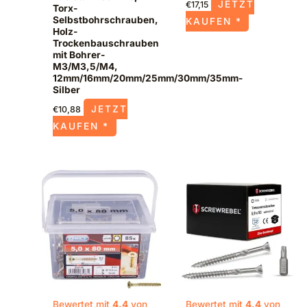
JETZT
€
17,15
Torx-
Selbstbohrschrauben,
KAUFEN *
Holz-
Trockenbauschrauben
mit Bohrer-
M3/M3,5/M4,
12mm/16mm/20mm/25mm/30mm/35mm-
Silber
JETZT
€
10,88
KAUFEN *
Bewertet mit
4.4
von
Bewertet mit
4.4
von