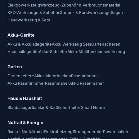
Elektrowerkzeug
Werkzeug-Zubehör & Verbrauchsmaterial
KFZ-Werkzeuge & Zubehör
Garten- & Forstwerkzeuge
Sägen
Handwerkzeug & Sets
Akku-Geräte
Akku & Akkuladegeräte
Akku Werkzeug Sets
Gartenscheren
Haushaltsgeräte
Akku-Schleifer
Akku-Multifunktionswerkzeug
Garten
Gartenschere
Akku-Motorhacken
Rasentrimmer
Akku Rasentrimmer
Rasenmäher
Akku Rasenmäher
Haus & Haushalt
Staubsauger
Sanitär & Bad
Sicherheit & Smart Home
Notfall & Energie
Radio - Notfallradio
Elektroheizung
Stromgenerator
Powerstation
Notfall-Ausrüstung
Heizanlagen-Teile & Zubehör