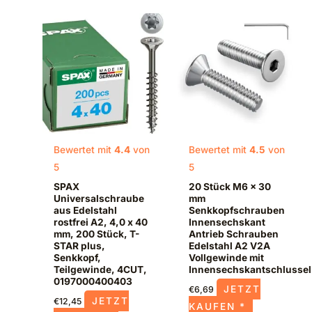
Bewertet mit
4.4
von
Bewertet mit
4.5
von
5
5
SPAX
20 Stück M6 x 30
Universalschraube
mm
aus Edelstahl
Senkkopfschrauben
rostfrei A2, 4,0 x 40
Innensechskant
mm, 200 Stück, T-
Antrieb Schrauben
STAR plus,
Edelstahl A2 V2A
Senkkopf,
Vollgewinde mit
Teilgewinde, 4CUT,
Innensechskantschlussel
0197000400403
JETZT
€
6,69
JETZT
€
12,45
KAUFEN *