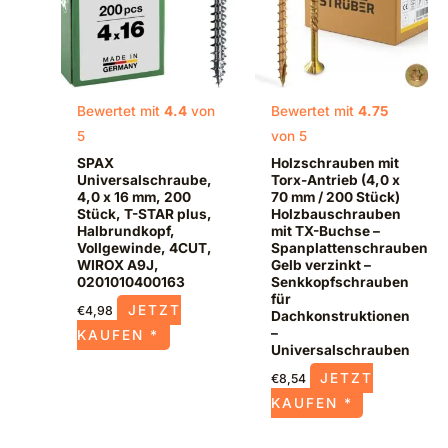
Bewertet mit
4.4
von
Bewertet mit
4.75
5
von 5
SPAX
Holzschrauben mit
Universalschraube,
Torx-Antrieb (4,0 x
4,0 x 16 mm, 200
70 mm / 200 Stück)
Stück, T-STAR plus,
Holzbauschrauben
Halbrundkopf,
mit TX-Buchse –
Vollgewinde, 4CUT,
Spanplattenschrauben
WIROX A9J,
Gelb verzinkt –
0201010400163
Senkkopfschrauben
für
JETZT
€
4,98
Dachkonstruktionen
–
KAUFEN *
Universalschrauben
JETZT
€
8,54
KAUFEN *