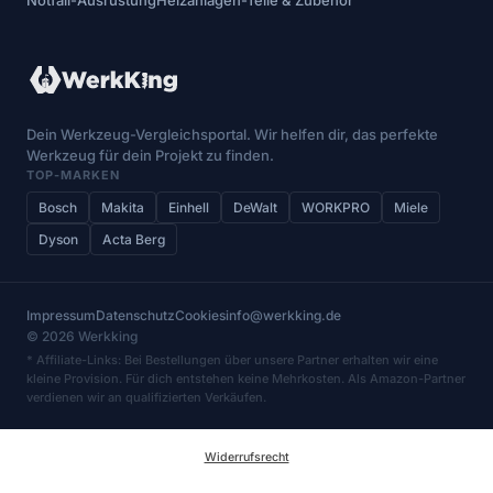
Dein Werkzeug-Vergleichsportal. Wir helfen dir, das perfekte
Werkzeug für dein Projekt zu finden.
TOP-MARKEN
Bosch
Makita
Einhell
DeWalt
WORKPRO
Miele
Dyson
Acta Berg
Impressum
Datenschutz
Cookies
info@werkking.de
© 2026 Werkking
* Affiliate-Links: Bei Bestellungen über unsere Partner erhalten wir eine
kleine Provision. Für dich entstehen keine Mehrkosten. Als Amazon-Partner
verdienen wir an qualifizierten Verkäufen.
Widerrufsrecht