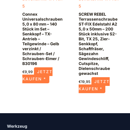
5
5
Connex
SCREW REBEL
Universalschrauben
Terrassenschraube
5,0 x 80 mm – 140
ST-FIX Edelstahl A2
Stück im Set –
5,0 x 50mm – 200
Senkkopf – TX-
Stück inklusive S2-
Antrieb –
Bit, TX 25, Zier-
Teilgewinde – Gelb
Senkkopf,
verzinkt /
Schaftfräser,
Schrauben-Set /
Sägezahn
Schrauben-Eimer /
Gewindeschliff,
B30196
Cutspitze,
Dielenschraube
JETZT
€
9,99
gewachst
KAUFEN *
JETZT
€
19,95
KAUFEN *
Werkzeug