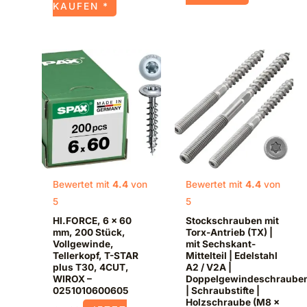
KAUFEN *
Bewertet mit
4.4
von
Bewertet mit
4.4
von
5
5
HI.FORCE, 6 x 60
Stockschrauben mit
mm, 200 Stück,
Torx-Antrieb (TX) |
Vollgewinde,
mit Sechskant-
Tellerkopf, T-STAR
Mittelteil | Edelstahl
plus T30, 4CUT,
A2 / V2A |
WIROX –
Doppelgewindeschraube
0251010600605
| Schraubstifte |
Holzschraube (M8 x