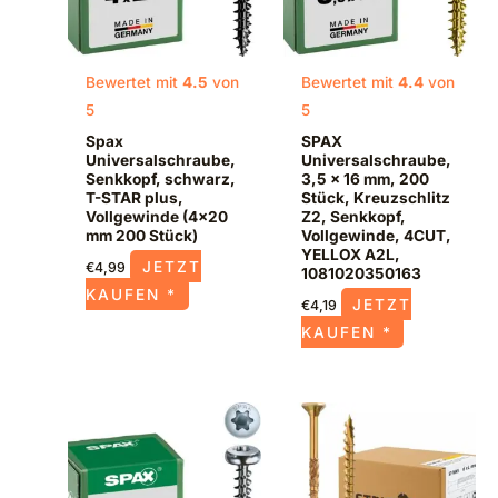
Bewertet mit
4.5
von
Bewertet mit
4.4
von
5
5
Spax
SPAX
Universalschraube,
Universalschraube,
Senkkopf, schwarz,
3,5 x 16 mm, 200
T-STAR plus,
Stück, Kreuzschlitz
Vollgewinde (4×20
Z2, Senkkopf,
mm 200 Stück)
Vollgewinde, 4CUT,
YELLOX A2L,
JETZT
€
4,99
1081020350163
KAUFEN *
JETZT
€
4,19
KAUFEN *