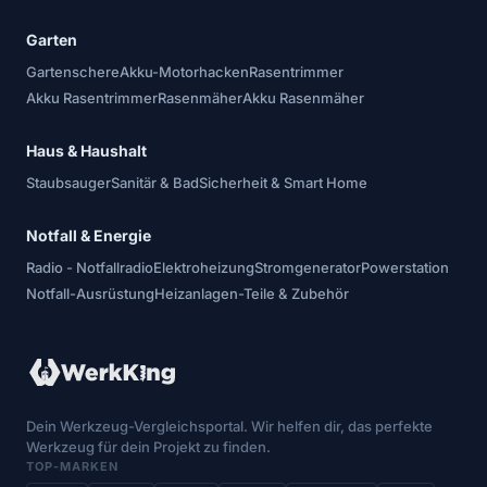
Garten
Gartenschere
Akku-Motorhacken
Rasentrimmer
Akku Rasentrimmer
Rasenmäher
Akku Rasenmäher
Haus & Haushalt
Staubsauger
Sanitär & Bad
Sicherheit & Smart Home
Notfall & Energie
Radio - Notfallradio
Elektroheizung
Stromgenerator
Powerstation
Notfall-Ausrüstung
Heizanlagen-Teile & Zubehör
Dein Werkzeug-Vergleichsportal. Wir helfen dir, das perfekte
Werkzeug für dein Projekt zu finden.
TOP-MARKEN