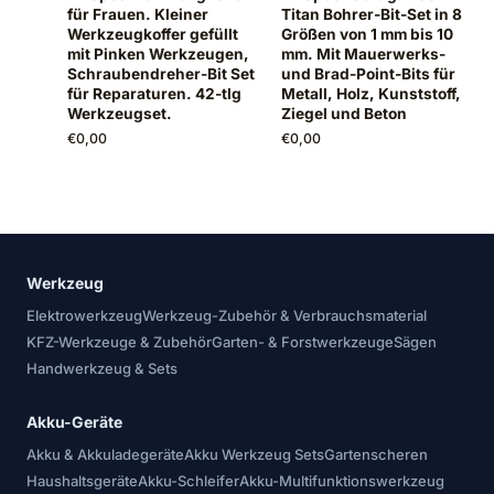
für Frauen. Kleiner
Titan Bohrer-Bit-Set in 8
Werkzeugkoffer gefüllt
Größen von 1 mm bis 10
mit Pinken Werkzeugen,
mm. Mit Mauerwerks-
Schraubendreher-Bit Set
und Brad-Point-Bits für
für Reparaturen. 42-tlg
Metall, Holz, Kunststoff,
Werkzeugset.
Ziegel und Beton
€
0,00
€
0,00
Werkzeug
Elektrowerkzeug
Werkzeug-Zubehör & Verbrauchsmaterial
KFZ-Werkzeuge & Zubehör
Garten- & Forstwerkzeuge
Sägen
Handwerkzeug & Sets
Akku-Geräte
Akku & Akkuladegeräte
Akku Werkzeug Sets
Gartenscheren
Haushaltsgeräte
Akku-Schleifer
Akku-Multifunktionswerkzeug