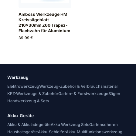
Amboss Werkzeuge HM
Kreissägeblatt
216x30mm Z60 Trapez-
Flachzahn für Aluminium
39.99 €
Werkzeug
Elektrowerkzeug
Werkzeug-Zubehör & Verbrauchsmaterial
KFZ-Werkzeuge & Zubehör
Garten- & Forstwerkzeuge
Sägen
Handwerkzeug & Sets
Akku-Geräte
Akku & Akkuladegeräte
Akku Werkzeug Sets
Gartenscheren
Haushaltsgeräte
Akku-Schleifer
Akku-Multifunktionswerkzeug