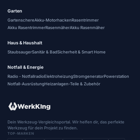
Garten
Gartenschere
Akku-Motorhacken
Rasentrimmer
Akku Rasentrimmer
Rasenmäher
Akku Rasenmäher
Haus & Haushalt
Staubsauger
Sanitär & Bad
Sicherheit & Smart Home
Notfall & Energie
Radio - Notfallradio
Elektroheizung
Stromgenerator
Powerstation
Notfall-Ausrüstung
Heizanlagen-Teile & Zubehör
Dein Werkzeug-Vergleichsportal. Wir helfen dir, das perfekte
Werkzeug für dein Projekt zu finden.
TOP-MARKEN