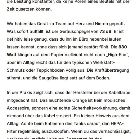
die Leistung konstanter, da keine Poren eines Beutels mit der
Zeit zusetzen können.
Wir haben das Gerät im Team auf Herz und Nieren geprüft.
Was sofort auffällt, ist der Geräuschpegel von
73 dB
. Er ist
definitiv leise genug, dass du ihn im Büro nebenbei laufen
lassen kannst, ohne dass sich jemand gestört fühlt. Die
880
Watt
klingen auf dem Papier vielleicht nicht nach „High-End“,
aber im Alltag reicht das für den typischen Werkstatt-
Schmutz oder Teppichboden völlig aus. Die Kraftübertragung
stimmt, und die Saugdüse liegt satt auf dem Boden.
In der Praxis zeigt sich, dass der Hersteller bei der Kabelfarbe
mitgedacht hat. Das leuchtende Orange ist kein modisches
Accessoire, sondern eine echte Sicherheitsvorkehrung, damit
niemand über das Kabel stolpert. Ein kleiner Hinweis aus dem
Alltag: Achte beim Entleeren des Tanks darauf, den HEPA-
Filter regelmäßig auszuklopfen. Wenn du das vernachlässigst,
verlierst du unnötig Leistung. Ansonsten ist das