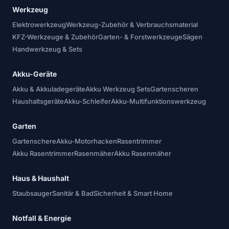
Werkzeug
Elektrowerkzeug
Werkzeug-Zubehör & Verbrauchsmaterial
KFZ-Werkzeuge & Zubehör
Garten- & Forstwerkzeuge
Sägen
Handwerkzeug & Sets
Akku-Geräte
Akku & Akkuladegeräte
Akku Werkzeug Sets
Gartenscheren
Haushaltsgeräte
Akku-Schleifer
Akku-Multifunktionswerkzeug
Garten
Gartenschere
Akku-Motorhacken
Rasentrimmer
Akku Rasentrimmer
Rasenmäher
Akku Rasenmäher
Haus & Haushalt
Staubsauger
Sanitär & Bad
Sicherheit & Smart Home
Notfall & Energie