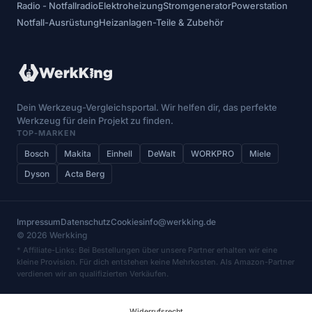
Radio - Notfallradio
Elektroheizung
Stromgenerator
Powerstation
Notfall-Ausrüstung
Heizanlagen-Teile & Zubehör
Dein Werkzeug-Vergleichsportal. Wir helfen dir, das perfekte
Werkzeug für dein Projekt zu finden.
TOP-MARKEN
Bosch
Makita
Einhell
DeWalt
WORKPRO
Miele
Dyson
Acta Berg
Impressum
Datenschutz
Cookies
info@werkking.de
© 2026 Werkking
* Affiliate-Links: Bei Bestellungen über unsere Partner erhalten wir eine
kleine Provision. Für dich entstehen keine Mehrkosten. Als Amazon-Partner
verdienen wir an qualifizierten Verkäufen.
Widerrufsrecht