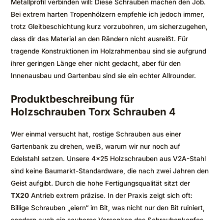
Metallprofil verbinden will: Diese Schrauben machen den Job.
Bei extrem harten Tropenhölzern empfehle ich jedoch immer,
trotz Gleitbeschichtung kurz vorzubohren, um sicherzugehen,
dass dir das Material an den Rändern nicht ausreißt. Für
tragende Konstruktionen im Holzrahmenbau sind sie aufgrund
ihrer geringen Länge eher nicht gedacht, aber für den
Innenausbau und Gartenbau sind sie ein echter Allrounder.
Produktbeschreibung für
Holzschrauben Torx Schrauben 4
Wer einmal versucht hat, rostige Schrauben aus einer
Gartenbank zu drehen, weiß, warum wir nur noch auf
Edelstahl setzen. Unsere 4×25 Holzschrauben aus V2A-Stahl
sind keine Baumarkt-Standardware, die nach zwei Jahren den
Geist aufgibt. Durch die hohe Fertigungsqualität sitzt der
TX20
Antrieb extrem präzise. In der Praxis zeigt sich oft:
Billige Schrauben „eiern“ im Bit, was nicht nur den Bit ruiniert,
sondern auch ein sauberes Versenken des Schraubenkopfes