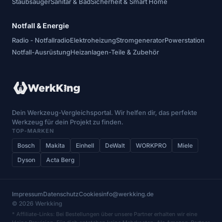
Staubsauger
Sanitär & Bad
Sicherheit & Smart Home
Notfall & Energie
Radio - Notfallradio
Elektroheizung
Stromgenerator
Powerstation
Notfall-Ausrüstung
Heizanlagen-Teile & Zubehör
Dein Werkzeug-Vergleichsportal. Wir helfen dir, das perfekte
Werkzeug für dein Projekt zu finden.
TOP-MARKEN
Bosch
Makita
Einhell
DeWalt
WORKPRO
Miele
Dyson
Acta Berg
Impressum
Datenschutz
Cookies
info@werkking.de
© 2026 Werkking
* Affiliate-Links: Bei Bestellungen über unsere Partner erhalten wir eine