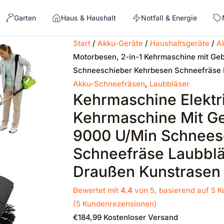
Garten
Haus & Haushalt
Notfall & Energie
Start
/
Akku-Geräte
/
Haushaltsgeräte
/
A
Motorbesen, 2-in-1 Kehrmaschine mit Geb
→
Schneeschieber Kehrbesen Schneefräse L
Akku-Schneefräsen
,
Laubbläser
Kehrmaschine Elektr
Kehrmaschine Mit Ge
9000 U/min Schnees
Schneefräse Laubbläs
Draußen Kunstrasen
Bewertet mit
4.4
von 5, basierend auf
5
K
(
5
Kundenrezensionen)
€
184,99
Kostenloser Versand