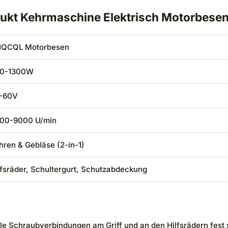
dukt Kehrmaschine Elektrisch Motorbese
QCQL Motorbesen
0-1300W
-60V
00-9000 U/min
hren & Gebläse (2-in-1)
lfsräder, Schultergurt, Schutzabdeckung
le Schraubverbindungen am Griff und an den Hilfsrädern fest si