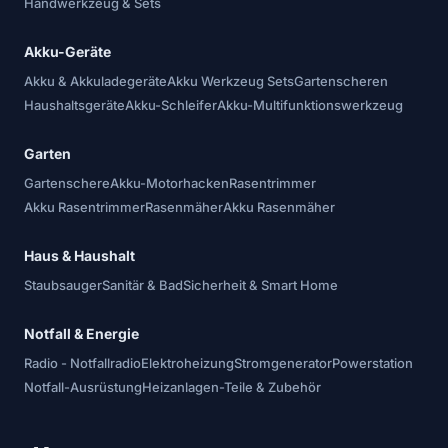
Handwerkzeug & Sets
Akku-Geräte
Akku & Akkuladegeräte
Akku Werkzeug Sets
Gartenscheren
Haushaltsgeräte
Akku-Schleifer
Akku-Multifunktionswerkzeug
Garten
Gartenschere
Akku-Motorhacken
Rasentrimmer
Akku Rasentrimmer
Rasenmäher
Akku Rasenmäher
Haus & Haushalt
Staubsauger
Sanitär & Bad
Sicherheit & Smart Home
Notfall & Energie
Radio - Notfallradio
Elektroheizung
Stromgenerator
Powerstation
Notfall-Ausrüstung
Heizanlagen-Teile & Zubehör