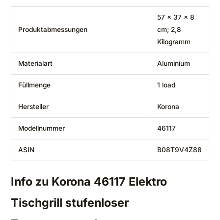
‎57 x 37 x 8
Produktabmessungen
cm; 2,8
Kilogramm
Materialart
‎Aluminium
Füllmenge
‎1 load
Hersteller
‎Korona
Modellnummer
‎46117
ASIN
‎B08T9V4Z88
Info zu Korona 46117 Elektro
Tischgrill stufenloser