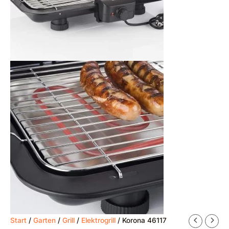
Start
/
Garten
/
Grill
/
Elektrogrill
/ Korona 46117