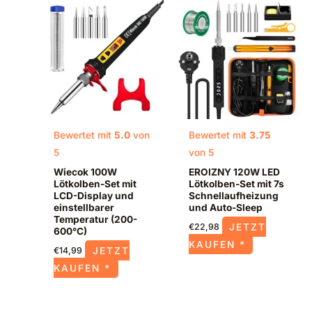
Bewertet mit
5.0
von
Bewertet mit
3.75
5
von 5
Wiecok 100W
EROIZNY 120W LED
Lötkolben-Set mit
Lötkolben-Set mit 7s
LCD-Display und
Schnellaufheizung
einstellbarer
und Auto-Sleep
Temperatur (200-
JETZT
€
22,98
600°C)
KAUFEN *
JETZT
€
14,99
KAUFEN *