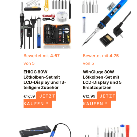
Bewertet mit
4.67
Bewertet mit
4.75
von 5
von 5
EHIOG 80W
WinGluge 80W
Lötkolben-Set mit
Lötkolben-Set mit
LCD-Display und 13-
LCD-Display und 5
teiligem Zubehör
Ersatzspitzen
JETZT
JETZT
€
17,59
€
12,99
KAUFEN *
KAUFEN *