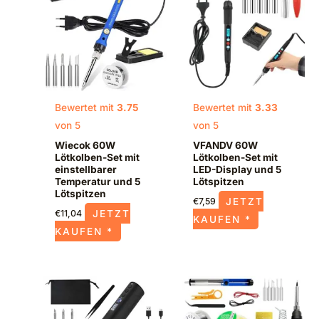
Bewertet mit
3.75
Bewertet mit
3.33
von 5
von 5
Wiecok 60W
VFANDV 60W
Lötkolben-Set mit
Lötkolben-Set mit
einstellbarer
LED-Display und 5
Temperatur und 5
Lötspitzen
Lötspitzen
JETZT
€
7,59
JETZT
€
11,04
KAUFEN *
KAUFEN *