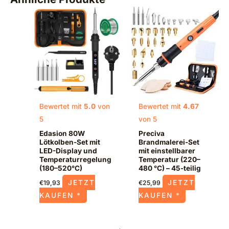
Bewertet mit
5.0
von
Bewertet mit
4.67
5
von 5
Edasion 80W
Preciva
Lötkolben-Set mit
Brandmalerei-Set
LED-Display und
mit einstellbarer
Temperaturregelung
Temperatur (220–
(180–520°C)
480 °C) – 45-teilig
JETZT
JETZT
€
19,93
€
25,99
KAUFEN *
KAUFEN *