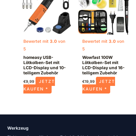
Bewertet mit
3.0
von
Bewertet mit
3.0
von
5
5
homeasy USB-
Wowfast 100W
Lötkolben-Set mit
Lötkolben-Set mit
LCD-Display und 10-
LCD-Display und 16-
teiligem Zubehör
teiligem Zubehör
JETZT
JETZT
€
9,99
€
19,99
KAUFEN *
KAUFEN *
Werkzeug