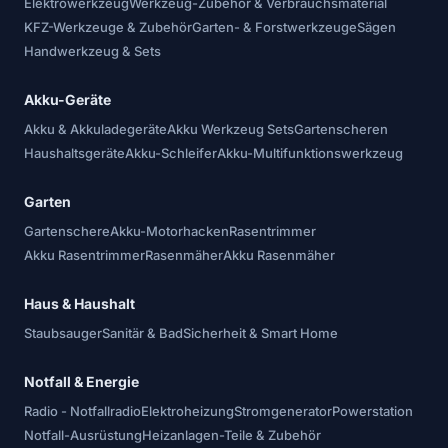
Elektrowerkzeug
Werkzeug-Zubehör & Verbrauchsmaterial
KFZ-Werkzeuge & Zubehör
Garten- & Forstwerkzeuge
Sägen
Handwerkzeug & Sets
Akku-Geräte
Akku & Akkuladegeräte
Akku Werkzeug Sets
Gartenscheren
Haushaltsgeräte
Akku-Schleifer
Akku-Multifunktionswerkzeug
Garten
Gartenschere
Akku-Motorhacken
Rasentrimmer
Akku Rasentrimmer
Rasenmäher
Akku Rasenmäher
Haus & Haushalt
Staubsauger
Sanitär & Bad
Sicherheit & Smart Home
Notfall & Energie
Radio - Notfallradio
Elektroheizung
Stromgenerator
Powerstation
Notfall-Ausrüstung
Heizanlagen-Teile & Zubehör