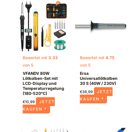
Bewertet mit
3.33
Bewertet mit
4.75
von 5
von 5
VFANDV 80W
Ersa
Lötkolben-Set mit
Universallötkolben
LCD-Display und
30 S (40W / 230V)
Temperaturregelung
JETZT
€
38,99
(180-520°C)
KAUFEN *
JETZT
€
10,99
KAUFEN *