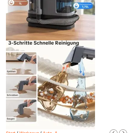
Start
/
Werkzeug
/
Auto- &