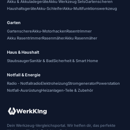
Akku & Akkuladegeräte
Akku Werkzeug Sets
Gartenscheren
Haushaltsgeräte
Akku-Schleifer
Akku-Multifunktionswerkzeug
Garten
Gartenschere
Akku-Motorhacken
Rasentrimmer
Akku Rasentrimmer
Rasenmäher
Akku Rasenmäher
Haus & Haushalt
Staubsauger
Sanitär & Bad
Sicherheit & Smart Home
Notfall & Energie
Radio - Notfallradio
Elektroheizung
Stromgenerator
Powerstation
Notfall-Ausrüstung
Heizanlagen-Teile & Zubehör
Dein Werkzeug-Vergleichsportal. Wir helfen dir, das perfekte