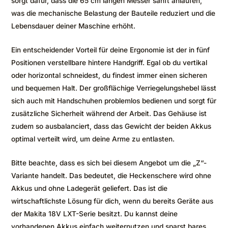
sorgt dafür, dass die 65 cm langen Messer sanft anlaufen,
was die mechanische Belastung der Bauteile reduziert und die
Lebensdauer deiner Maschine erhöht.
Ein entscheidender Vorteil für deine Ergonomie ist der in fünf
Positionen verstellbare hintere Handgriff. Egal ob du vertikal
oder horizontal schneidest, du findest immer einen sicheren
und bequemen Halt. Der großflächige Verriegelungshebel lässt
sich auch mit Handschuhen problemlos bedienen und sorgt für
zusätzliche Sicherheit während der Arbeit. Das Gehäuse ist
zudem so ausbalanciert, dass das Gewicht der beiden Akkus
optimal verteilt wird, um deine Arme zu entlasten.
Bitte beachte, dass es sich bei diesem Angebot um die „Z“-
Variante handelt. Das bedeutet, die Heckenschere wird ohne
Akkus und ohne Ladegerät geliefert. Das ist die
wirtschaftlichste Lösung für dich, wenn du bereits Geräte aus
der Makita 18V LXT-Serie besitzt. Du kannst deine
vorhandenen Akkus einfach weiternutzen und sparst bares