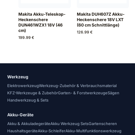
Makita Akku-Teleskop-
Makita DUH607Z Akku-
Heckenschere
Heckenschere 18V LXT
DUN461WZX1 18V (46
(60 cm Schnittlänge)
cm)
126.99 €
199.99 €
Werkzeug
Elektrowerkzeug
Werkzeug-Zubehör & Verbrauchsmaterial
KFZ-Werkzeuge & Zubehör
Garten- & Forstwerkzeuge
Sägen
Handwerkzeug & Sets
Akku-Geräte
Akku & Akkuladegeräte
Akku Werkzeug Sets
Gartenscheren
Haushaltsgeräte
Akku-Schleifer
Akku-Multifunktionswerkzeug