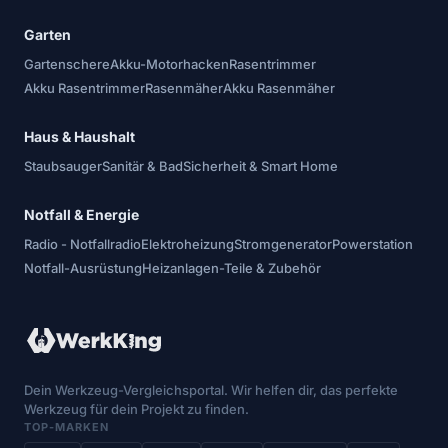
Garten
Gartenschere
Akku-Motorhacken
Rasentrimmer
Akku Rasentrimmer
Rasenmäher
Akku Rasenmäher
Haus & Haushalt
Staubsauger
Sanitär & Bad
Sicherheit & Smart Home
Notfall & Energie
Radio - Notfallradio
Elektroheizung
Stromgenerator
Powerstation
Notfall-Ausrüstung
Heizanlagen-Teile & Zubehör
Dein Werkzeug-Vergleichsportal. Wir helfen dir, das perfekte
Werkzeug für dein Projekt zu finden.
TOP-MARKEN