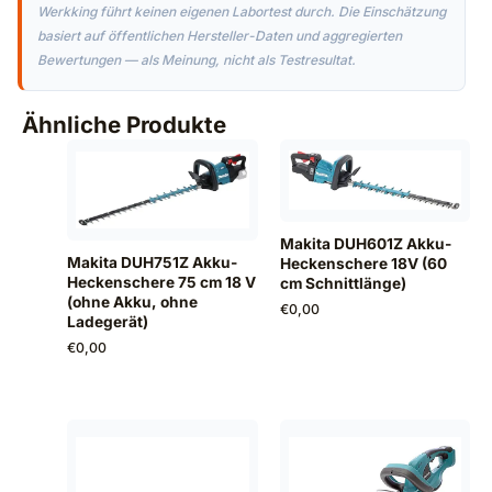
Werkking führt keinen eigenen Labortest durch. Die Einschätzung
basiert auf öffentlichen Hersteller-Daten und aggregierten
Bewertungen — als Meinung, nicht als Testresultat.
Ähnliche Produkte
Makita DUH601Z Akku-
Makita DUH751Z Akku-
Heckenschere 18V (60
Heckenschere 75 cm 18 V
cm Schnittlänge)
(ohne Akku, ohne
€
0,00
Ladegerät)
€
0,00