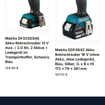
Makita DF333DSAE
Akku-Bohrschrauber 12 V
max. / 2,0 Ah, 2 Akkus +
Makita DDF484Z Akku
Ladegerät im
Bohrschrauber 18 V (ohne
Transportkoffer, Schwarz,
Akku, ohne Ladegerät),
Blau
Blau, Silber, (L x B x H)
124.95 €
172 x 79 x 261 mm
107.01 €