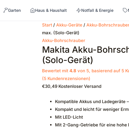
Garten
Haus & Haushalt
Notfall & Energie
Start
/
Akku-Geräte
/
Akku-Bohrschraube
max. (Solo-Gerät)
→
Akku-Bohrschrauber
Makita Akku-Bohrsc
(Solo-Gerät)
Bewertet mit
4.8
von 5, basierend auf
5
K
(
5
Kundenrezensionen)
€
30,49
Kostenloser Versand
Kompatible Akkus und Ladegeräte –
Kompakt und leicht für weniger Er
Mit LED-Licht
Mit 2-Gang-Getriebe für eine hohe