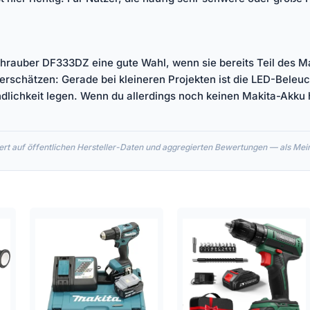
hrauber DF333DZ eine gute Wahl, wenn sie bereits Teil des M
schätzen: Gerade bei kleineren Projekten ist die LED-Beleuch
ndlichkeit legen. Wenn du allerdings noch keinen Makita-Akku h
rt auf öffentlichen Hersteller-Daten und aggregierten Bewertungen — als Meinu