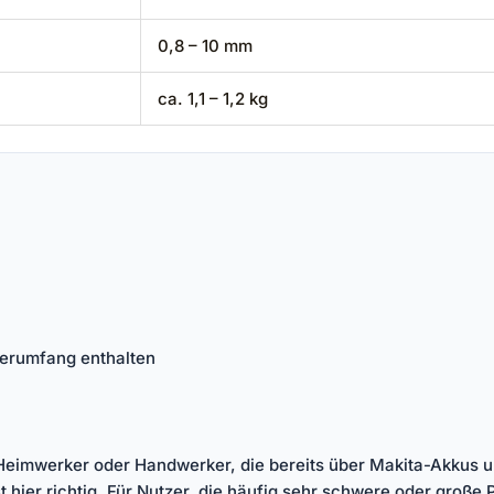
0,8 – 10 mm
ca. 1,1 – 1,2 kg
eferumfang enthalten
Heimwerker oder Handwerker, die bereits über Makita-Akkus 
 ist hier richtig. Für Nutzer, die häufig sehr schwere oder groß