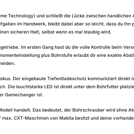
e Technology) und schließt die Lücke zwischen handlichen 
ufgaben im Handwerk, bleibt dabei aber so leicht, dass du ihn
nen sicheren Halt, selbst wenn es mal staubig wird.
getriebe. Im ersten Gang hast du die volle Kontrolle beim Ve
omenteinstellung plus Bohrstufe erlaubt dir eine exakte Abst
meiden.
Fokus. Der eingebaute Tiefentladeschutz kommuniziert direkt 
h. Die leuchtstarke LED ist direkt unter dem Bohrfutter platzi
er Gamechanger ist.
Modell handelt. Das bedeutet, der Bohrschrauber wird ohne Akk
 12V max. CXT-Maschinen von Makita besitzt und deine vorhan