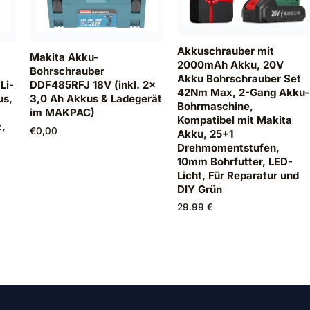
Akkuschrauber mit
Makita Akku-
2000mAh Akku, 20V
Bohrschrauber
Akku Bohrschrauber Set
Li-
DDF485RFJ 18V (inkl. 2x
42Nm Max, 2-Gang Akku-
us,
3,0 Ah Akkus & Ladegerät
Bohrmaschine,
im MAKPAC)
Kompatibel mit Makita
z,
€
0,00
Akku, 25+1
Drehmomentstufen,
10mm Bohrfutter, LED-
Licht, Für Reparatur und
DIY Grün
29.99 €