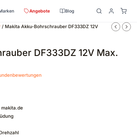
Marken
Angebote
Blog
r
/ Makita Akku-Bohrschrauber DF333DZ 12V
hrauber DF333DZ 12V Max.
undenbewertungen
 makita.de
müdung
 Drehzahl