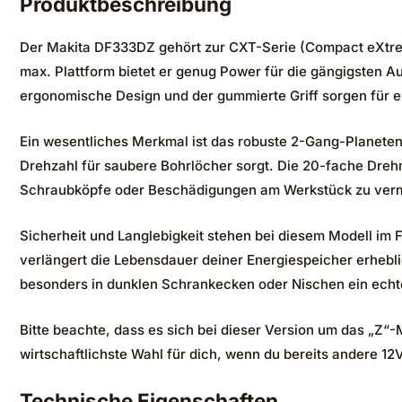
Produktbeschreibung
Der Makita DF333DZ gehört zur CXT-Serie (Compact eXtrem
max. Plattform bietet er genug Power für die gängigsten A
ergonomische Design und der gummierte Griff sorgen für ei
Ein wesentliches Merkmal ist das robuste 2-Gang-Planeten
Drehzahl für saubere Bohrlöcher sorgt. Die 20-fache Drehm
Schraubköpfe oder Beschädigungen am Werkstück zu ver
Sicherheit und Langlebigkeit stehen bei diesem Modell im 
verlängert die Lebensdauer deiner Energiespeicher erheblic
besonders in dunklen Schrankecken oder Nischen ein echt
Bitte beachte, dass es sich bei dieser Version um das „Z“-
wirtschaftlichste Wahl für dich, wenn du bereits andere
Technische Eigenschaften