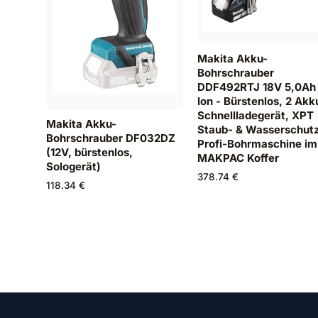
Makita Akku-
Bohrschrauber
DDF492RTJ 18V 5,0Ah 
Ion - Bürstenlos, 2 Akk
Schnellladegerät, XPT
Makita Akku-
Staub- & Wasserschut
Bohrschrauber DF032DZ
Profi-Bohrmaschine im
(12V, bürstenlos,
MAKPAC Koffer
Sologerät)
378.74 €
118.34 €