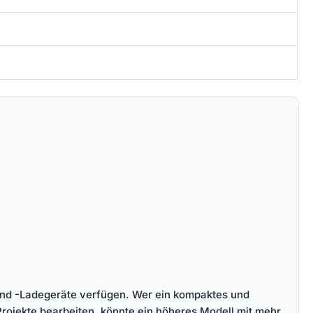
und -Ladegeräte verfügen. Wer ein kompaktes und
e Projekte bearbeiten, könnte ein höheres Modell mit mehr