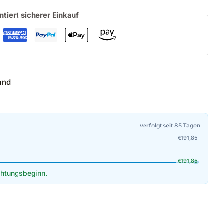
ntiert sicherer Einkauf
and
verfolgt seit 85 Tagen
€
191,85
€
191,85
htungsbeginn.