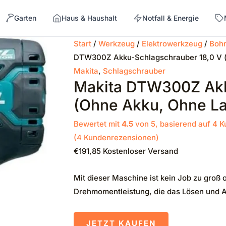
Garten
Haus & Haushalt
Notfall & Energie
Start
/
Werkzeug
/
Elektrowerkzeug
/
Bohr
DTW300Z Akku-Schlagschrauber 18,0 V (
→
Makita
,
Schlagschrauber
Makita DTW300Z Akk
(ohne Akku, Ohne La
Bewertet mit
4.5
von 5, basierend auf
4
K
(
4
Kundenrezensionen)
€
191,85
Kostenloser Versand
Mit dieser Maschine ist kein Job zu groß o
Drehmomentleistung, die das Lösen und 
JETZT KAUFEN