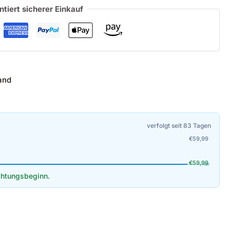
ntiert sicherer Einkauf
and
verfolgt seit 83 Tagen
€
59,99
€
59,99
htungsbeginn.