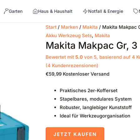
Garten
Haus & Haushalt
Notfall & Energie
Start
/
Marken
/
Makita
/ Makita Makpac G
Akku Werkzeug Sets
,
Makita
→
Makita Makpac Gr, 3 
Bewertet mit
5.0
von 5, basierend auf
4
K
(
4
Kundenrezensionen)
€
59,99
Kostenloser Versand
Praktisches 2er-Kofferset
Stapelbares, modulares System
Robuster, langlebiger Kunststoff
Ideal für Werkzeugorganisation
JETZT KAUFEN