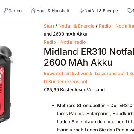
Garten
Haus & Haushalt
Notfall & Energie
Start
/
Notfall & Energie
/
Radio - Notfallr
und 2600 mAh Akku
→
Radio - Notfallradio
Midland ER310 Notfal
2600 MAh Akku
Bewertet mit
5.0
von 5, basierend auf
1
Ku
(
1
Kundenrezension)
€
85,99
Kostenloser Versand
Mehrere Stromquellen – Der ER310 
Ihres Radios: Solarpanel, Handkur
Laden Sie einfach den internen Lit
Handkurbel: Laden Sie das Radio wä