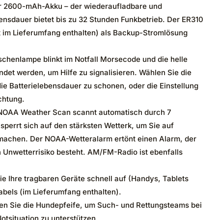
er 2600-mAh-Akku – der wiederaufladbare und
nsdauer bietet bis zu 32 Stunden Funkbetrieb. Der ER310
t im Lieferumfang enthalten) als Backup-Stromlösung
chenlampe blinkt im Notfall Morsecode und die helle
et werden, um Hilfe zu signalisieren. Wählen Sie die
 die Batterielebensdauer zu schonen, oder die Einstellung
chtung.
AA Weather Scan scannt automatisch durch 7
perrt sich auf den stärksten Wetterk, um Sie auf
achen. Der NOAA-Wetteralarm ertönt einen Alarm, der
n Unwetterrisiko besteht. AM/FM-Radio ist ebenfalls
ie Ihre tragbaren Geräte schnell auf (Handys, Tablets
els (im Lieferumfang enthalten).
en Sie die Hundepfeife, um Such- und Rettungsteams bei
otsituation zu unterstützen.