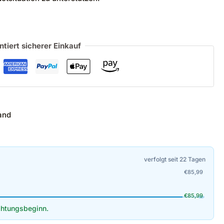
ntiert sicherer Einkauf
and
verfolgt seit 22 Tagen
€
85,99
€
85,99
htungsbeginn.