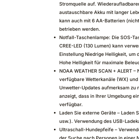
Stromquelle auf. Wiederaufladbar
austauschbare Akku mit langer Lebe
kann auch mit 6 AA-Batterien (nich
betrieben werden.
Notfall-Taschenlampe: Die SOS-Tas
CREE-LED (130 Lumen) kann verwend
Einstellung Niedrige Helligkeit, um
Hohe Helligkeit für maximale Beleu
NOAA WEATHER SCAN + ALERT – NO
verfügbare Wetterkanäle (WX) und s
Unwetter-Updates aufmerksam zu m
anzeigt, dass in Ihrer Umgebung ei
verfügbar.
Laden Sie externe Geräte – Laden S
usw.). Verwendung des USB-Ladekab
Ultraschall-Hundepfeife – Verwend
der Suche nach Personen in einer N