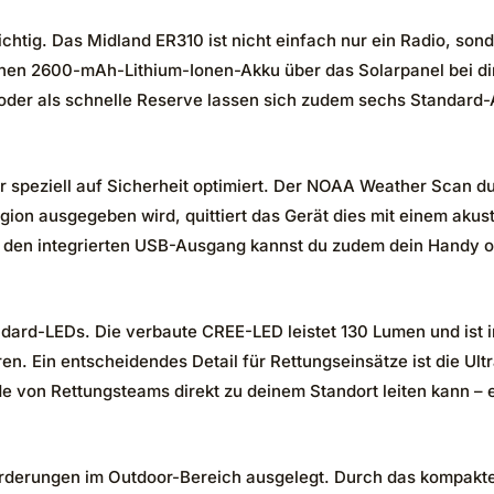
chtig. Das Midland ER310 ist nicht einfach nur ein Radio, sond
rnen 2600-mAh-Lithium-Ionen-Akku über das Solarpanel bei di
oder als schnelle Reserve lassen sich zudem sechs Standard-AA-
 speziell auf Sicherheit optimiert. Der NOAA Weather Scan du
gion ausgegeben wird, quittiert das Gerät dies mit einem akus
ber den integrierten USB-Ausgang kannst du zudem dein Handy 
Standard-LEDs. Die verbaute CREE-LED leistet 130 Lumen und ist
ren. Ein entscheidendes Detail für Rettungseinsätze ist die Ul
on Rettungsteams direkt zu deinem Standort leiten kann – ein
forderungen im Outdoor-Bereich ausgelegt. Durch das kompakt