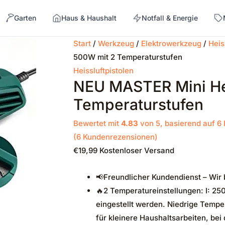
Garten
Haus & Haushalt
Notfall & Energie
Start
/
Werkzeug
/
Elektrowerkzeug
/
Heis
500W mit 2 Temperaturstufen
→
Heissluftpistolen
NEU MASTER Mini Hei
Temperaturstufen
Bewertet mit
4.83
von 5, basierend auf
6
(
6
Kundenrezensionen)
€
19,99
Kostenloser Versand
📢Freundlicher Kundendienst – Wir b
🔥2 Temperatureinstellungen: I: 250
eingestellt werden. Niedrige Temp
für kleinere Haushaltsarbeiten, be