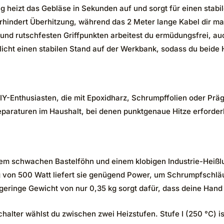
 heizt das Gebläse in Sekunden auf und sorgt für einen stabil
erhindert Überhitzung, während das 2 Meter lange Kabel dir ma
nd rutschfesten Griffpunkten arbeitest du ermüdungsfrei, auc
cht einen stabilen Stand auf der Werkbank, sodass du beide H
 DIY-Enthusiasten, die mit Epoxidharz, Schrumpffolien oder Pr
eparaturen im Haushalt, bei denen punktgenaue Hitze erforderli
em schwachen Bastelföhn und einem klobigen Industrie-Heißlu
tung von 500 Watt liefert sie genügend Power, um Schrumpfschlä
s geringe Gewicht von nur 0,35 kg sorgt dafür, dass deine Hand
chalter wählst du zwischen zwei Heizstufen. Stufe I (250 °C) 