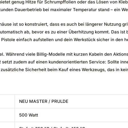
 bietet genug Hitze für Schrumpffolien oder das Lösen von Kle
 Stunden Dauerbetrieb bei maximaler Temperatur stand – ein We
se ist so konstruiert, dass es auch bei längerer Nutzung griff
 automatisch ab, bevor es zu einer Überhitzung kommt. Das ist
 Pistole einfach aufstellen und dein Werkstück sicher in den h
abel. Während viele Billig-Modelle mit kurzen Kabeln den Aktio
etzt zudem auf einen kundenorientierten Service: Sollte inner
ir zusätzliche Sicherheit beim Kauf eines Werkzeugs, das in kei
NEU MASTER / PRULDE
500 Watt