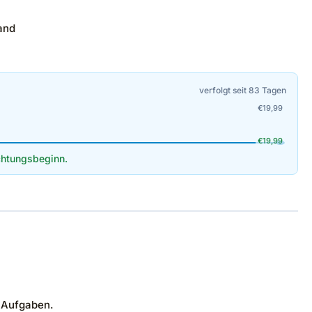
and
verfolgt seit 83 Tagen
€
19,99
€
19,99
htungsbeginn.
e Aufgaben.