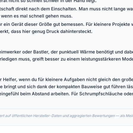
rät nicht so schnell schwer in der Hand liegt.
tschaft direkt nach dem Einschalten. Man muss nicht lange war
de wenn es mal schnell gehen muss.
für ein Gerät dieser Größe gut bemessen. Für kleinere Projek
erkt, dass hier genug Druck dahintersteckt.
Heimwerker oder Bastler, der punktuell Wärme benötigt und dabe
rledigen muss, greift besser zu einem leistungsstärkeren Mode
er Helfer, wenn du für kleinere Aufgaben nicht gleich den gr
ße bringt und sich dank der kompakten Bauweise gut führen lä
ngefühl beim Abstand arbeiten. Für Schrumpfschläuche oder d
rt auf öffentlichen Hersteller-Daten und aggregierten Bewertungen — als Meinu