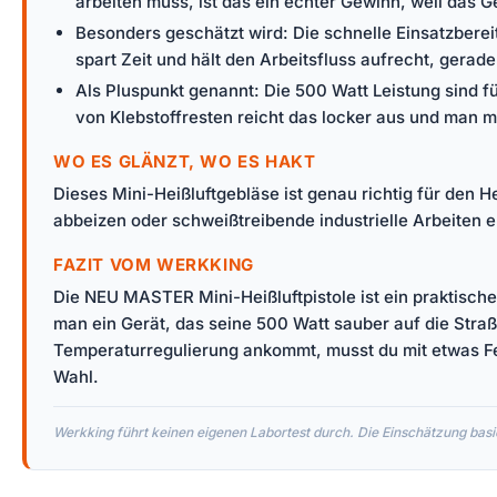
arbeiten muss, ist das ein echter Gewinn, weil das Ge
Besonders geschätzt wird: Die schnelle Einsatzberei
spart Zeit und hält den Arbeitsfluss aufrecht, gera
Als Pluspunkt genannt: Die 500 Watt Leistung sind 
von Klebstoffresten reicht das locker aus und man m
WO ES GLÄNZT, WO ES HAKT
Dieses Mini-Heißluftgebläse ist genau richtig für den 
abbeizen oder schweißtreibende industrielle Arbeiten e
FAZIT VOM WERKKING
Die NEU MASTER Mini-Heißluftpistole ist ein praktisch
man ein Gerät, das seine 500 Watt sauber auf die Stra
Temperaturregulierung ankommt, musst du mit etwas Fei
Wahl.
Werkking führt keinen eigenen Labortest durch. Die Einschätzung basie