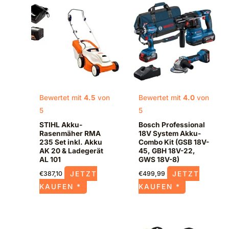
Bewertet mit
4.5
von
Bewertet mit
4.0
von
5
5
STIHL Akku-
Bosch Professional
Rasenmäher RMA
18V System Akku-
235 Set inkl. Akku
Combo Kit (GSB 18V-
AK 20 & Ladegerät
45, GBH 18V-22,
AL 101
GWS 18V-8)
JETZT
JETZT
€
387,10
€
499,99
KAUFEN *
KAUFEN *