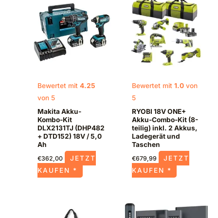
Bewertet mit
4.25
Bewertet mit
1.0
von
von 5
5
Makita Akku-
RYOBI 18V ONE+
Kombo-Kit
Akku-Combo-Kit (8-
DLX2131TJ (DHP482
teilig) inkl. 2 Akkus,
+ DTD152) 18V / 5,0
Ladegerät und
Ah
Taschen
JETZT
JETZT
€
362,00
€
679,99
KAUFEN *
KAUFEN *