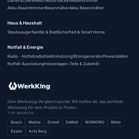
Gartenschere
Akku-Motorhacken
Rasentrimmer
Akku Rasentrimmer
Rasenmäher
Akku Rasenmäher
Haus & Haushalt
Staubsauger
Sanitär & Bad
Sicherheit & Smart Home
Notfall & Energie
Radio - Notfallradio
Elektroheizung
Stromgenerator
Powerstation
Notfall-Ausrüstung
Heizanlagen-Teile & Zubehör
Dein Werkzeug-Vergleichsportal. Wir helfen dir, das perfekte
Werkzeug für dein Projekt zu finden.
TOP-MARKEN
Bosch
Makita
Einhell
DeWalt
WORKPRO
Miele
Dyson
Acta Berg