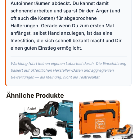
Autoinnenräumen abdeckt. Du kannst damit
schonend arbeiten und sparst Dir den Ärger (und
oft auch die Kosten) für abgebrochene
Halterungen. Gerade wenn Du zum ersten Mal
anfängst, selbst Hand anzulegen, ist das eine
Investition, die sich schnell bezahlt macht und Dir
einen guten Einstieg ermöglicht.
Werkking führt keinen eigenen Labortest durch. Die Einschätzung
basiert auf öffentlichen Hersteller-Daten und aggregierten
Bewertungen — als Meinung, nicht als Testresultat.
Ähnliche Produkte
Ursprünglicher
Aktueller
Preis
Preis
Sale!
Sale!
war:
ist:
€374,99
€359,00.