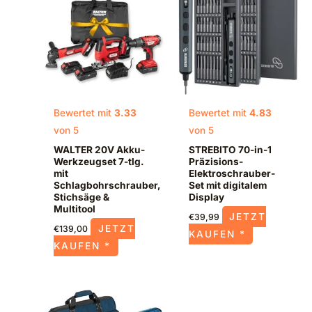
Bewertet mit
3.33
Bewertet mit
4.83
von 5
von 5
WALTER 20V Akku-
STREBITO 70-in-1
Werkzeugset 7-tlg.
Präzisions-
mit
Elektroschrauber-
Schlagbohrschrauber,
Set mit digitalem
Stichsäge &
Display
Multitool
JETZT
€
39,99
JETZT
€
139,00
KAUFEN *
KAUFEN *