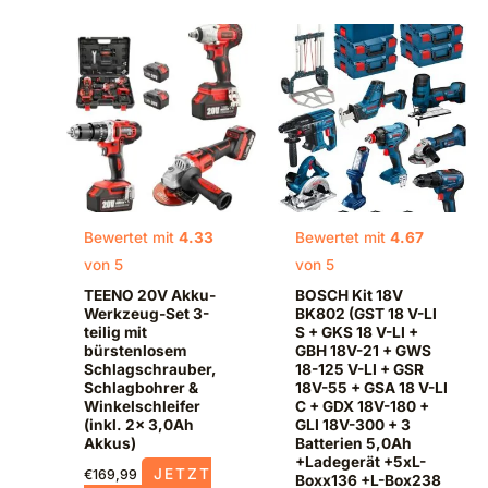
Bewertet mit
4.33
Bewertet mit
4.67
von 5
von 5
TEENO 20V Akku-
BOSCH Kit 18V
Werkzeug-Set 3-
BK802 (GST 18 V-LI
teilig mit
S + GKS 18 V-LI +
bürstenlosem
GBH 18V-21 + GWS
Schlagschrauber,
18-125 V-LI + GSR
Schlagbohrer &
18V-55 + GSA 18 V-LI
Winkelschleifer
C + GDX 18V-180 +
(inkl. 2x 3,0Ah
GLI 18V-300 + 3
Akkus)
Batterien 5,0Ah
+Ladegerät +5xL-
JETZT
€
169,99
Boxx136 +L-Box238