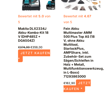
Bewertet mit
5.0
von
Bewertet mit
4.67
5
von 5
Makita DLX2334J
Fein Akku
Akku-Kombo-Kit 18
Multimaster AMM
V (DHP485Z +
500 Plus Top AS (18
DGA504Z)
V, ohne Akku
Multitool,
€
374,99
€
359,00
StarlockPlus,
AMPShare, inkl.
JETZT KAUFEN
Zubehör-Set zum
*
Sägen/Schleifen in
Holz + Metall,
Multifunktionswerkzeug,
in L-Boxx)
71293863000
JETZT
€
182,90
KAUFEN *