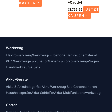
+Caddy)
KAUFEN *
JETZT
€
1.759,99
KAUFEN *
Werkzeug
Elektrowerkzeug
Werkzeug-Zubehör & Verbrauchsmaterial
KFZ-Werkzeuge & Zubehör
Garten- & Forstwerkzeuge
Sägen
Handwerkzeug & Sets
Akku-Geräte
Akku & Akkuladegeräte
Akku Werkzeug Sets
Gartenscheren
Haushaltsgeräte
Akku-Schleifer
Akku-Multifunktionswerkzeug
Garten