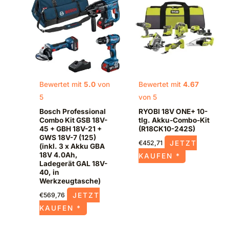
Bewertet mit
5.0
von
Bewertet mit
4.67
5
von 5
Bosch Professional
RYOBI 18V ONE+ 10-
Combo Kit GSB 18V-
tlg. Akku-Combo-Kit
45 + GBH 18V-21 +
(R18CK10-242S)
GWS 18V-7 (125)
JETZT
€
452,71
(inkl. 3 x Akku GBA
18V 4.0Ah,
KAUFEN *
Ladegerät GAL 18V-
40, in
Werkzeugtasche)
JETZT
€
569,76
KAUFEN *