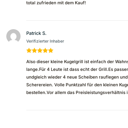
total zufrieden mit dem Kauf!
Patrick S.
Verifizierter Inhaber
Bewertet mit
Also dieser kleine Kugelgrill ist einfach der Wahn
5
von 5
lange.Für 4 Leute ist dass echt der Grill.Es pass
undgleich wieder 4 neue Scheiben rauflegen und s
Scherereien. Volle Punktzahl für den kleinen Kugel
bestellen.Vor allem das Preisleistungsverhältnis 