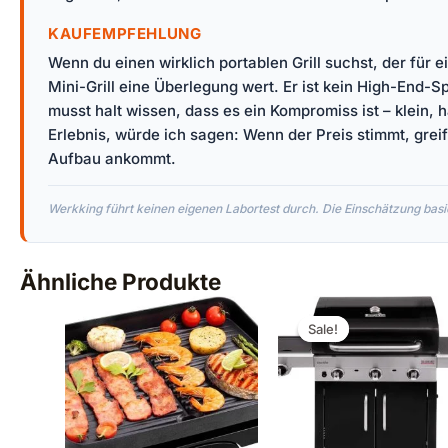
KAUFEMPFEHLUNG
Wenn du einen wirklich portablen Grill suchst, der für
Mini-Grill eine Überlegung wert. Er ist kein High-End-
musst halt wissen, dass es ein Kompromiss ist – klein,
Erlebnis, würde ich sagen: Wenn der Preis stimmt, grei
Aufbau ankommt.
Werkking führt keinen eigenen Labortest durch. Die Einschätzung basie
Ähnliche Produkte
Ursprüngliche
Aktuel
Preis
Preis
Sale!
Sale!
war:
ist:
€529,00
€383,