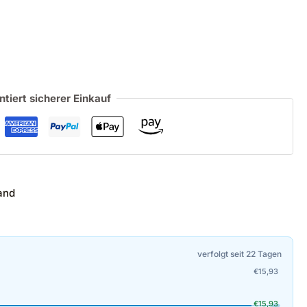
ntiert sicherer Einkauf
and
verfolgt seit 22 Tagen
€
15,93
€
15,93