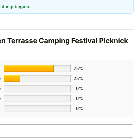
htungsbeginn.
ten Terrasse Camping Festival Picknick
e
75%
e
25%
e
0%
e
0%
0%