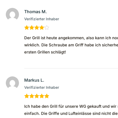
Thomas M.
Verifizierter Inhaber
Bewertet
Der Grill ist heute angekommen, also kann ich noch
mit
4
von
5
wirklich. Die Schraube am Griff habe ich sicherhe
ersten Grillen schlägt!
Markus L.
Verifizierter Inhaber
Bewertet mit
Ich habe den Grill für unsere WG gekauft und wir 
5
von 5
einfach. Die Griffe und Lufteinlässe sind nicht d