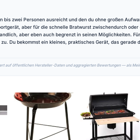
 ein bis zwei Personen ausreicht und den du ohne großen Aufw
Sportgerät, aber für die schnelle Bratwurst zwischendurch ode
 handlich, aber eben auch begrenzt in seinen Möglichkeiten. F
f zu. Du bekommst ein kleines, praktisches Gerät, das gerade 
rt auf öffentlichen Hersteller-Daten und aggregierten Bewertungen — als Meinu
r
ler
91.