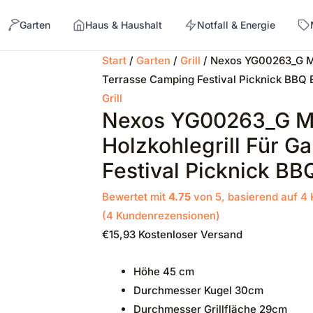
Garten
Haus & Haushalt
Notfall & Energie
Start
/
Garten
/
Grill
/ Nexos YG00263_G Mini
Terrasse Camping Festival Picknick BBQ
→
Grill
Nexos YG00263_G Mini
Holzkohlegrill Für G
Festival Picknick B
Bewertet mit
4.75
von 5, basierend auf
4
(
4
Kundenrezensionen)
€
15,93
Kostenloser Versand
Höhe 45 cm
Durchmesser Kugel 30cm
Durchmesser Grillfläche 29cm