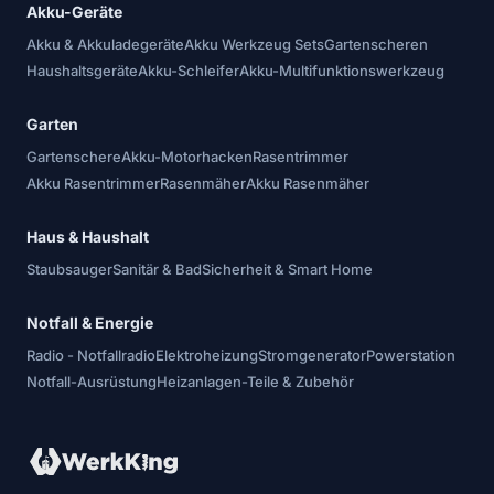
Akku-Geräte
Akku & Akkuladegeräte
Akku Werkzeug Sets
Gartenscheren
Haushaltsgeräte
Akku-Schleifer
Akku-Multifunktionswerkzeug
Garten
Gartenschere
Akku-Motorhacken
Rasentrimmer
Akku Rasentrimmer
Rasenmäher
Akku Rasenmäher
Haus & Haushalt
Staubsauger
Sanitär & Bad
Sicherheit & Smart Home
Notfall & Energie
Radio - Notfallradio
Elektroheizung
Stromgenerator
Powerstation
Notfall-Ausrüstung
Heizanlagen-Teile & Zubehör