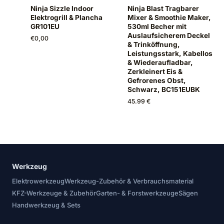
Ninja Sizzle Indoor
Ninja Blast Tragbarer
Elektrogrill & Plancha
Mixer & Smoothie Maker,
GR101EU
530ml Becher mit
Auslaufsicherem Deckel
€
0,00
& Trinköffnung,
Leistungsstark, Kabellos
& Wiederaufladbar,
Zerkleinert Eis &
Gefrorenes Obst,
Schwarz, BC151EUBK
45.99 €
Werkzeug
Elektrowerkzeug
Werkzeug-Zubehör & Verbrauchsmaterial
KFZ-Werkzeuge & Zubehör
Garten- & Forstwerkzeuge
Sägen
Handwerkzeug & Sets