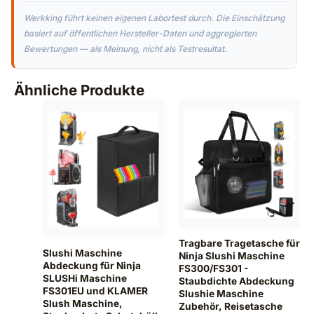
Werkking führt keinen eigenen Labortest durch. Die Einschätzung
basiert auf öffentlichen Hersteller-Daten und aggregierten
Bewertungen — als Meinung, nicht als Testresultat.
Ähnliche Produkte
Tragbare Tragetasche für
Slushi Maschine
Ninja Slushi Maschine
Abdeckung für Ninja
FS300/FS301 -
SLUSHi Maschine
Staubdichte Abdeckung
FS301EU und KLAMER
Slushie Maschine
Slush Maschine,
Zubehör, Reisetasche