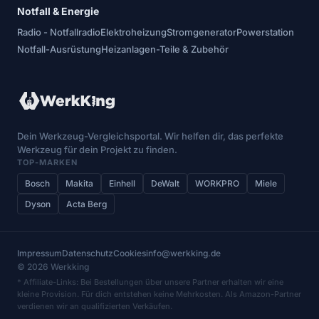
Notfall & Energie
Radio - Notfallradio
Elektroheizung
Stromgenerator
Powerstation
Notfall-Ausrüstung
Heizanlagen-Teile & Zubehör
Dein Werkzeug-Vergleichsportal. Wir helfen dir, das perfekte
Werkzeug für dein Projekt zu finden.
TOP-MARKEN
Bosch
Makita
Einhell
DeWalt
WORKPRO
Miele
Dyson
Acta Berg
Impressum
Datenschutz
Cookies
info@werkking.de
© 2026 Werkking
* Affiliate-Links: Bei Bestellungen über unsere Partner erhalten wir eine
kleine Provision. Für dich entstehen keine Mehrkosten. Als Amazon-Partner
verdienen wir an qualifizierten Verkäufen.