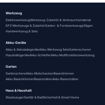
Werkzeug
Elektrowerkzeug
Werkzeug-Zubehör & Verbrauchsmaterial
KFZ-Werkzeuge & Zubehör
Garten- & Forstwerkzeuge
Sägen
Handwerkzeug & Sets
Akku-Geräte
Akku & Akkuladegeräte
Akku Werkzeug Sets
Gartenscheren
Haushaltsgeräte
Akku-Schleifer
Akku-Multifunktionswerkzeug
Garten
Gartenschere
Akku-Motorhacken
Rasentrimmer
Akku Rasentrimmer
Rasenmäher
Akku Rasenmäher
Haus & Haushalt
Staubsauger
Sanitär & Bad
Sicherheit & Smart Home