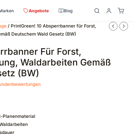
Marken
Angebote
Blog
uge
/ PrintGreen! 10 Absperrbanner für Forst,
 gemäß Deutschem Wald Gesetz (BW)
rrbanner Für Forst,
lung, Waldarbeiten Gemäß
etz (BW)
undenbewertungen
ri-Planenmaterial
Waldarbeiten
nsdauer