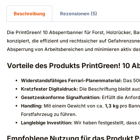
Beschreibung
Rezensionen (5)
Die PrintGreen! 10 Absperrbanner für Forst, Holzrücker, 
konzipiert, die effizient und rechtssicher auf Gefahrenzo
Absperrung von Arbeitsbereichen und minimieren aktiv das
Vorteile des Produkts PrintGreen! 10 A
Widerstandsfähiges Ferrari-Planenmaterial:
Das 500
Kratzfester Digitaldruck:
Die Beschriftung bleibt auc
Gesetzeskonforme Signalfunktion:
Erfüllt die Anfo
Handling:
Mit einem Gewicht von ca.
1,3 kg
pro Banne
Forstfahrzeug zu führen.
Langlebige Investition:
Wir haben festgestellt, dass 
Empfohlene Nutzung für das Produkt P