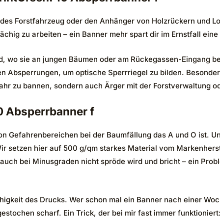
des Forstfahrzeug oder den Anhänger von Holzrückern und Loh
hig zu arbeiten – ein Banner mehr spart dir im Ernstfall eine
and, wo sie an jungen Bäumen oder am Rückegassen-Eingang be
n Absperrungen, um optische Sperrriegel zu bilden. Besonders
gefahr zu bannen, sondern auch Ärger mit der Forstverwaltung
0 Absperrbanner f
 von Gefahrenbereichen bei der Baumfällung das A und O ist. 
 setzen hier auf 500 g/qm starkes Material vom Markenherstel
 auch bei Minusgraden nicht spröde wird und bricht – ein Probl
dsfähigkeit des Drucks. Wer schon mal ein Banner nach einer W
 gestochen scharf. Ein Trick, der bei mir fast immer funktioni