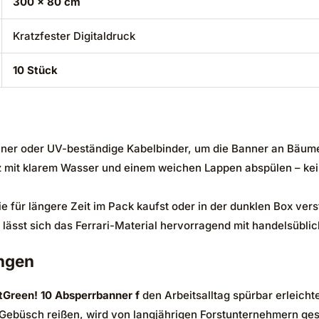
300 x 80 cm
Kratzfester Digitaldruck
10 Stück
r oder UV-beständige Kabelbinder, um die Banner an Bäumen
 mit klarem Wasser und einem weichen Lappen abspülen – kein
e für längere Zeit im Pack kaufst oder in der dunklen Box ver
, lässt sich das Ferrari-Material hervorragend mit handelsübl
ngen
tGreen! 10 Absperrbanner f
den Arbeitsalltag spürbar erleicht
Gebüsch reißen, wird von langjährigen Forstunternehmern gesc