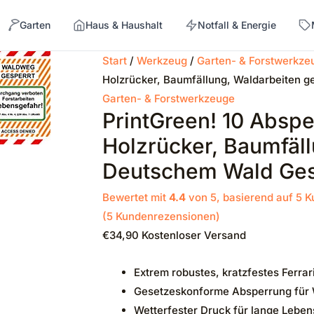
Garten
Haus & Haushalt
Notfall & Energie
Start
/
Werkzeug
/
Garten- & Forstwerkze
Holzrücker, Baumfällung, Waldarbeiten
→
Garten- & Forstwerkzeuge
PrintGreen! 10 Abspe
Holzrücker, Baumfäl
Deutschem Wald Ges
Bewertet mit
4.4
von 5, basierend auf
5
K
(
5
Kundenrezensionen)
€
34,90
Kostenloser Versand
Extrem robustes, kratzfestes Ferra
Gesetzeskonforme Absperrung für 
Wetterfester Druck für lange Lebe