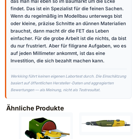
das man mal eben so im Baumarkt um die Ecke
findet. Das ist ein Spezialist für die feinen Sachen.
Wenn du regelmäßig im Modellbau unterwegs bist
oder kleine, präzise Schnitte an dünnen Materialien
brauchst, dann macht dir die FET das Leben
einfacher. Für die grobe Arbeit ist die nichts, da bist
du nur frustriert. Aber für filigrane Aufgaben, wo es
auf jeden Millimeter ankommt, ist das eine
Investition, die sich bezahlt machen kann.
Werkking führt keinen eigenen Labortest durch. Die Einschätzung
basiert auf öffentlichen Hersteller-Daten und aggregierten
Bewertungen — als Meinung, nicht als Testresultat.
Ähnliche Produkte