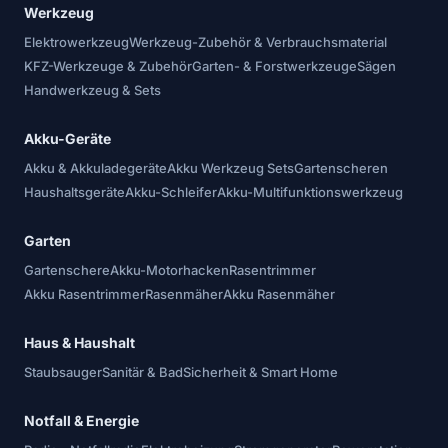
Werkzeug
Elektrowerkzeug
Werkzeug-Zubehör & Verbrauchsmaterial
KFZ-Werkzeuge & Zubehör
Garten- & Forstwerkzeuge
Sägen
Handwerkzeug & Sets
Akku-Geräte
Akku & Akkuladegeräte
Akku Werkzeug Sets
Gartenscheren
Haushaltsgeräte
Akku-Schleifer
Akku-Multifunktionswerkzeug
Garten
Gartenschere
Akku-Motorhacken
Rasentrimmer
Akku Rasentrimmer
Rasenmäher
Akku Rasenmäher
Haus & Haushalt
Staubsauger
Sanitär & Bad
Sicherheit & Smart Home
Notfall & Energie