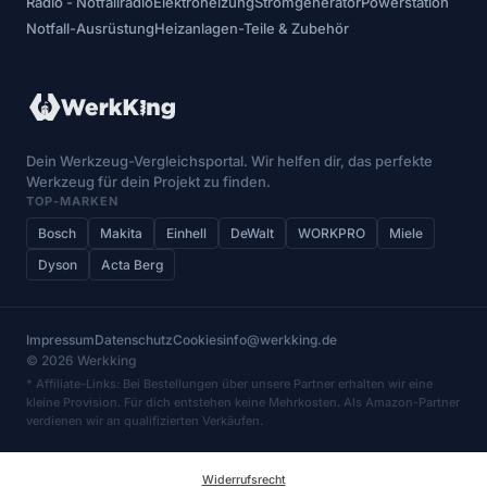
Radio - Notfallradio
Elektroheizung
Stromgenerator
Powerstation
Notfall-Ausrüstung
Heizanlagen-Teile & Zubehör
Dein Werkzeug-Vergleichsportal. Wir helfen dir, das perfekte
Werkzeug für dein Projekt zu finden.
TOP-MARKEN
Bosch
Makita
Einhell
DeWalt
WORKPRO
Miele
Dyson
Acta Berg
Impressum
Datenschutz
Cookies
info@werkking.de
© 2026 Werkking
* Affiliate-Links: Bei Bestellungen über unsere Partner erhalten wir eine
kleine Provision. Für dich entstehen keine Mehrkosten. Als Amazon-Partner
verdienen wir an qualifizierten Verkäufen.
Widerrufsrecht