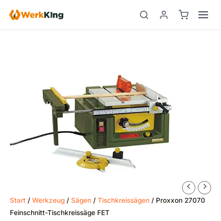
Zum
Inhalt
springen
Start
/
Werkzeug
/
Sägen
/
Tischkreissägen
/ Proxxon 27070
Feinschnitt-Tischkreissäge FET