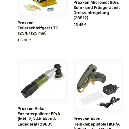
Proxxon Micromot 60/E
Bohr- und Fräsgerät mit
Drehzahlregelung
(28512)
Proxxon
25.45 €
Tellerschleifgerät TG
125/E (125 mm)
113.90 €
Proxxon Akku-
Exzenterpolierer EP/A
(inkl. 2,6 Ah Akku &
Proxxon Akku-
Ladegerät) 29835
Heißklebepistole HKP/A