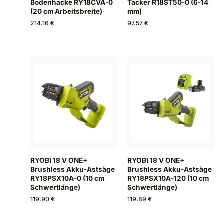
Bodenhacke RY18CVA-0
Tacker R18ST50-0 (6-14
(20 cm Arbeitsbreite)
mm)
214.16 €
97.57 €
RYOBI 18 V ONE+
RYOBI 18 V ONE+
Brushless Akku-Astsäge
Brushless Akku-Astsäge
RY18PSX10A-0 (10 cm
RY18PSX10A-120 (10 cm
Schwertlänge)
Schwertlänge)
119.90 €
119.89 €