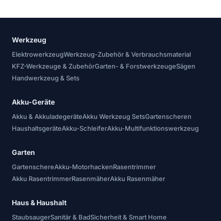
Werkzeug
Elektrowerkzeug
Werkzeug-Zubehör & Verbrauchsmaterial
KFZ-Werkzeuge & Zubehör
Garten- & Forstwerkzeuge
Sägen
Handwerkzeug & Sets
Akku-Geräte
Akku & Akkuladegeräte
Akku Werkzeug Sets
Gartenscheren
Haushaltsgeräte
Akku-Schleifer
Akku-Multifunktionswerkzeug
Garten
Gartenschere
Akku-Motorhacken
Rasentrimmer
Akku Rasentrimmer
Rasenmäher
Akku Rasenmäher
Haus & Haushalt
Staubsauger
Sanitär & Bad
Sicherheit & Smart Home