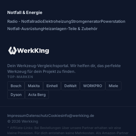
Notfall & Energie
Radio - Notfallradio
Elektroheizung
Stromgenerator
Powerstation
Notfall-Ausrüstung
Heizanlagen-Teile & Zubehör
Dein Werkzeug-Vergleichsportal. Wir helfen dir, das perfekte
Werkzeug für dein Projekt zu finden.
TOP-MARKEN
Bosch
Makita
Einhell
DeWalt
WORKPRO
Miele
Dyson
Acta Berg
Impressum
Datenschutz
Cookies
info@werkking.de
© 2026 Werkking
* Affiliate-Links: Bei Bestellungen über unsere Partner erhalten wir eine
kleine Provision. Für dich entstehen keine Mehrkosten. Als Amazon-Partner