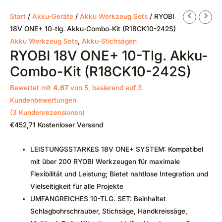
Start
/
Akku-Geräte
/
Akku Werkzeug Sets
/ RYOBI
18V ONE+ 10-tlg. Akku-Combo-Kit (R18CK10-242S)
Akku Werkzeug Sets
,
Akku-Stichsägen
RYOBI 18V ONE+ 10-Tlg. Akku-
Combo-Kit (R18CK10-242S)
Bewertet mit
4.67
von 5, basierend auf
3
Kundenbewertungen
(
3
Kundenrezensionen)
€
452,71
Kostenloser Versand
LEISTUNGSSTARKES 18V ONE+ SYSTEM: Kompatibel
mit über 200 RYOBI Werkzeugen für maximale
Flexibilität und Leistung; Bietet nahtlose Integration und
Vielseitigkeit für alle Projekte
UMFANGREICHES 10-TLG. SET: Beinhaltet
Schlagbohrschrauber, Stichsäge, Handkreissäge,