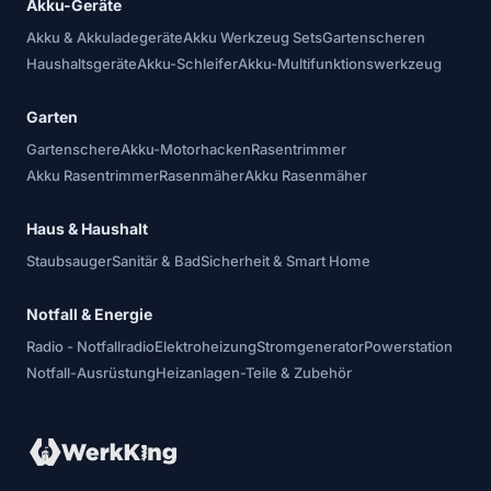
Akku-Geräte
Akku & Akkuladegeräte
Akku Werkzeug Sets
Gartenscheren
Haushaltsgeräte
Akku-Schleifer
Akku-Multifunktionswerkzeug
Garten
Gartenschere
Akku-Motorhacken
Rasentrimmer
Akku Rasentrimmer
Rasenmäher
Akku Rasenmäher
Haus & Haushalt
Staubsauger
Sanitär & Bad
Sicherheit & Smart Home
Notfall & Energie
Radio - Notfallradio
Elektroheizung
Stromgenerator
Powerstation
Notfall-Ausrüstung
Heizanlagen-Teile & Zubehör