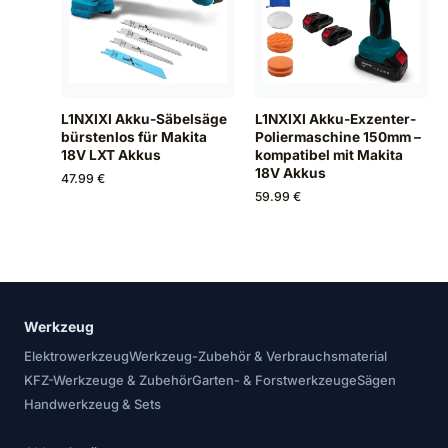
L1NXIXI Akku-Säbelsäge
L1NXIXI Akku-Exzenter-
bürstenlos für Makita
Poliermaschine 150mm –
18V LXT Akkus
kompatibel mit Makita
18V Akkus
47.99 €
59.99 €
Werkzeug
Elektrowerkzeug
Werkzeug-Zubehör & Verbrauchsmaterial
KFZ-Werkzeuge & Zubehör
Garten- & Forstwerkzeuge
Sägen
Handwerkzeug & Sets