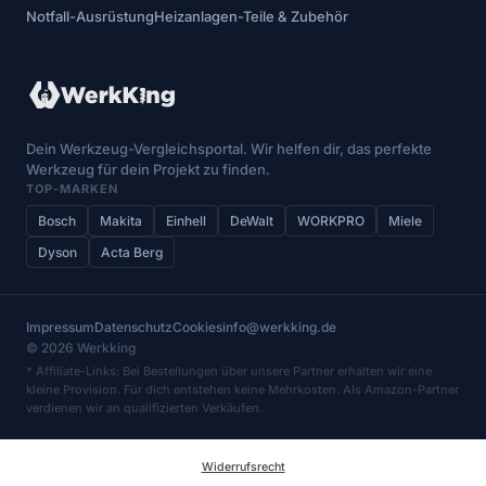
Notfall-Ausrüstung
Heizanlagen-Teile & Zubehör
Dein Werkzeug-Vergleichsportal. Wir helfen dir, das perfekte
Werkzeug für dein Projekt zu finden.
TOP-MARKEN
Bosch
Makita
Einhell
DeWalt
WORKPRO
Miele
Dyson
Acta Berg
Impressum
Datenschutz
Cookies
info@werkking.de
© 2026 Werkking
* Affiliate-Links: Bei Bestellungen über unsere Partner erhalten wir eine
kleine Provision. Für dich entstehen keine Mehrkosten. Als Amazon-Partner
verdienen wir an qualifizierten Verkäufen.
Widerrufsrecht