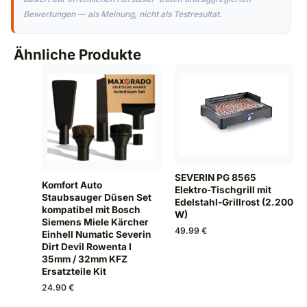
Bewertungen — als Meinung, nicht als Testresultat.
Ähnliche Produkte
SEVERIN PG 8565
Komfort Auto
Elektro-Tischgrill mit
Staubsauger Düsen Set
Edelstahl-Grillrost (2.200
kompatibel mit Bosch
W)
Siemens Miele Kärcher
49.99 €
Einhell Numatic Severin
Dirt Devil Rowenta I
35mm / 32mm KFZ
Ersatzteile Kit
24.90 €