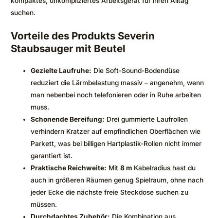
kompaktes, unkompliziertes Arbeitsgerät für ihren Alltag
suchen.
Vorteile des Produkts Severin
Staubsauger mit Beutel
Gezielte Laufruhe:
Die Soft-Sound-Bodendüse
reduziert die Lärmbelastung massiv – angenehm, wenn
man nebenbei noch telefonieren oder in Ruhe arbeiten
muss.
Schonende Bereifung:
Drei gummierte Laufrollen
verhindern Kratzer auf empfindlichen Oberflächen wie
Parkett, was bei billigen Hartplastik-Rollen nicht immer
garantiert ist.
Praktische Reichweite:
Mit
8 m
Kabelradius hast du
auch in größeren Räumen genug Spielraum, ohne nach
jeder Ecke die nächste freie Steckdose suchen zu
müssen.
Durchdachtes Zubehör:
Die Kombination aus