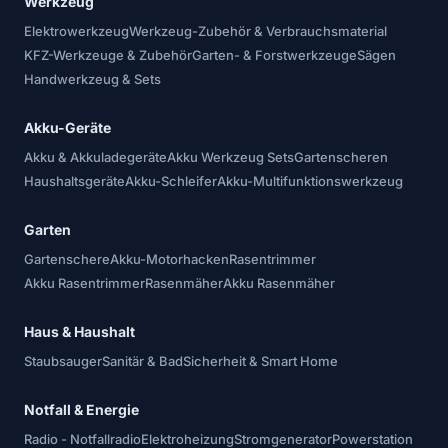
Werkzeug
Elektrowerkzeug
Werkzeug-Zubehör & Verbrauchsmaterial
KFZ-Werkzeuge & Zubehör
Garten- & Forstwerkzeuge
Sägen
Handwerkzeug & Sets
Akku-Geräte
Akku & Akkuladegeräte
Akku Werkzeug Sets
Gartenscheren
Haushaltsgeräte
Akku-Schleifer
Akku-Multifunktionswerkzeug
Garten
Gartenschere
Akku-Motorhacken
Rasentrimmer
Akku Rasentrimmer
Rasenmäher
Akku Rasenmäher
Haus & Haushalt
Staubsauger
Sanitär & Bad
Sicherheit & Smart Home
Notfall & Energie
Radio - Notfallradio
Elektroheizung
Stromgenerator
Powerstation